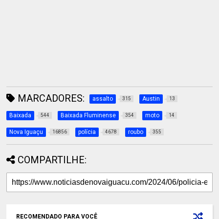
MARCADORES:
assalto
Austin
315
13
Baixada
Baixada Fluminense
moto
544
354
14
Nova Iguaçu
polícia
roubo
16856
4678
355
COMPARTILHE:
RECOMENDADO PARA VOCÊ