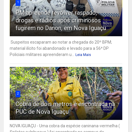
1
PM apreende revólver raspado,
drogas e rádios após criminosos
fugirem no Danon, em Nova Iguaçu
Suspeitos escaparam ao notar a chegada do 20º BPM;
material ilícito foi abandonado e levado para a 56ª DP
Policiais militares apreenderam u...
Leia Mais
2
Cobra de dois metros é encontrada na
PUC de Nova Iguaçu
NOVA IGUAÇU - Uma cobra da espécie caninana-vermelha (
Spilotes sulphureus ) foi encontrada no campus da