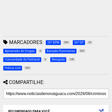
MARCADORES:
20º BPM
56ª DP
294
20
Apreensão de Drogas
Baixada Fluminense
6
353
Comunidade do Pantanal
Mesquita
3
109
Polícia Civil
345
COMPARTILHE:
RECOMENDADO PARA VOCÊ