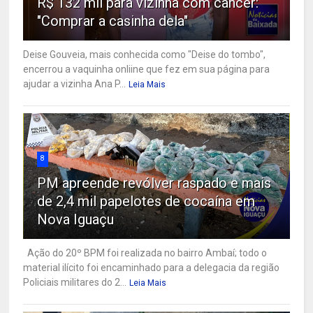
R$ 132 mil para vizinha com câncer:
"Comprar a casinha dela"
Deise Gouveia, mais conhecida como "Deise do tombo",
encerrou a vaquinha onliine que fez em sua página para
ajudar a vizinha Ana P...
Leia Mais
8
PM apreende revólver raspado e mais
de 2,4 mil papelotes de cocaína em
Nova Iguaçu
Ação do 20º BPM foi realizada no bairro Ambaí; todo o
material ilícito foi encaminhado para a delegacia da região
Policiais militares do 2...
Leia Mais