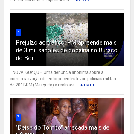
Leia Mais
6
Prejuízo ao tráfico: PM apreende mais
de 3 mil sacolés de cocaína no Buraco
do Boi
NOVA IGUAÇU – Uma denúncia anônima sobre a
comercialização de entorpecentes levou policiais militares
do 20º BPM (Mesquita) a realizare...
Leia Mais
7
"Deise do Tombo" arrecada mais de