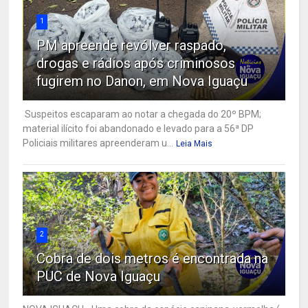
1
PM apreende revólver raspado,
drogas e rádios após criminosos
fugirem no Danon, em Nova Iguaçu
Suspeitos escaparam ao notar a chegada do 20º BPM;
material ilícito foi abandonado e levado para a 56ª DP
Policiais militares apreenderam u...
Leia Mais
2
Cobra de dois metros é encontrada na
PUC de Nova Iguaçu