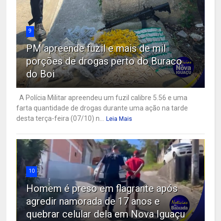
9
PM apreende fuzil e mais de mil
porções de drogas perto do Buraco
do Boi
A Polícia Militar apreendeu um fuzil calibre 5.56 e uma
farta quantidade de drogas durante uma ação na tarde
desta terça-feira (07/10) n...
Leia Mais
10
Homem é preso em flagrante após
agredir namorada de 17 anos e
quebrar celular dela em Nova Iguaçu