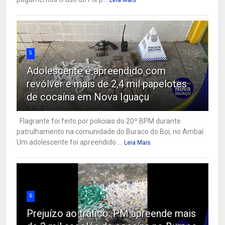
5
Adolescente é apreendido com
revólver e mais de 2,4 mil papelotes
de cocaína em Nova Iguaçu
Flagrante foi feito por policiais do 20º BPM durante
patrulhamento na comunidade do Buraco do Boi, no Ambaí
Um adolescente foi apreendido ...
Leia Mais
6
Prejuízo ao tráfico: PM apreende mais