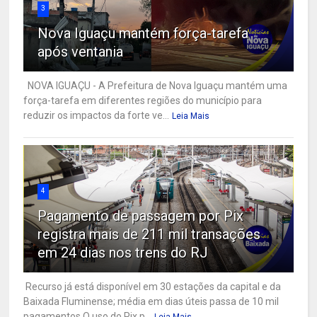
3
Nova Iguaçu mantém força-tarefa
após ventania
NOVA IGUAÇU - A Prefeitura de Nova Iguaçu mantém uma
força-tarefa em diferentes regiões do município para
reduzir os impactos da forte ve...
Leia Mais
4
Pagamento de passagem por Pix
registra mais de 211 mil transações
em 24 dias nos trens do RJ
Recurso já está disponível em 30 estações da capital e da
Baixada Fluminense; média em dias úteis passa de 10 mil
pagamentos O uso do Pix p...
Leia Mais