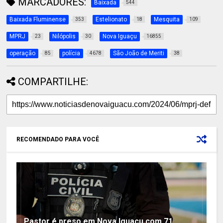
MARCADORES:
Baixada
544
Baixada Fluminense
Estelionato
Mesquita
353
18
109
MPRJ
Nilópolis
Nova Iguaçu
23
30
16855
operação
polícia
São João de Meriti
85
4678
38
COMPARTILHE:
RECOMENDADO PARA VOCÊ
Pastor é preso em Nova Iguaçu com 71