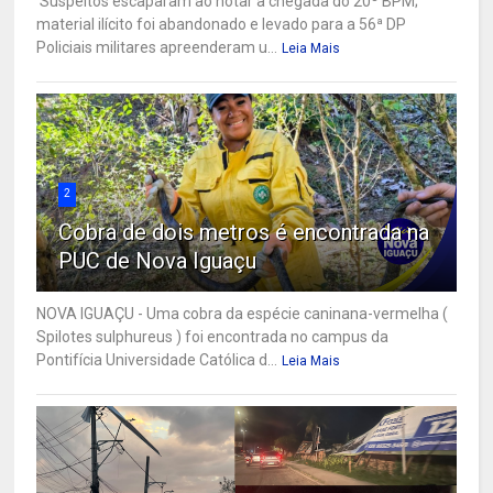
Suspeitos escaparam ao notar a chegada do 20º BPM;
material ilícito foi abandonado e levado para a 56ª DP
Policiais militares apreenderam u...
Leia Mais
2
Cobra de dois metros é encontrada na
PUC de Nova Iguaçu
NOVA IGUAÇU - Uma cobra da espécie caninana-vermelha (
Spilotes sulphureus ) foi encontrada no campus da
Pontifícia Universidade Católica d...
Leia Mais