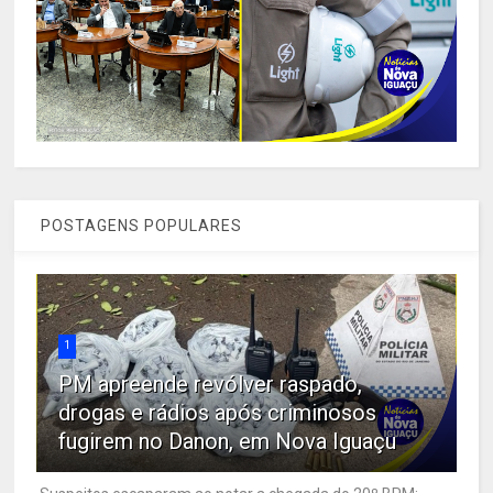
POSTAGENS POPULARES
1
PM apreende revólver raspado,
drogas e rádios após criminosos
fugirem no Danon, em Nova Iguaçu