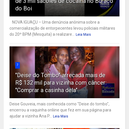
de 3 mil sacolés de cocaína no Buraco
do Boi
NOVA IGUAÇU – Uma denúncia anônima sobre a
comercialização de entorpecentes levou policiais militares
do 20º BPM (Mesquita) a realizare...
Leia Mais
7
"Deise do Tombo" arrecada mais de
R$ 132 mil para vizinha com câncer:
"Comprar a casinha dela"
Deise Gouveia, mais conhecida como "Deise do tombo",
encerrou a vaquinha onliine que fez em sua página para
ajudar a vizinha Ana P...
Leia Mais