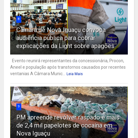
8
Câmara de Nova Iguaçu convoca
audiência pública para cobrar
explicações da Light sobre apagões
Evento reunirá representantes da concessionária, Procon,
Aneel e população após transtornos causados por recentes
ventanias A Câmara Munic...
Leia Mais
9
PM apreende revólver raspado e mais
de 2,4 mil papelotes de cocaína em
Nova Iguaçu