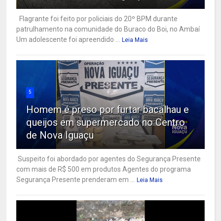
Flagrante foi feito por policiais do 20º BPM durante
patrulhamento na comunidade do Buraco do Boi, no Ambaí
Um adolescente foi apreendido ...
Leia Mais
5
Homem é preso por furtar bacalhau e
queijos em supermercado no Centro
de Nova Iguaçu
Suspeito foi abordado por agentes do Segurança Presente
com mais de R$ 500 em produtos Agentes do programa
Segurança Presente prenderam em ...
Leia Mais