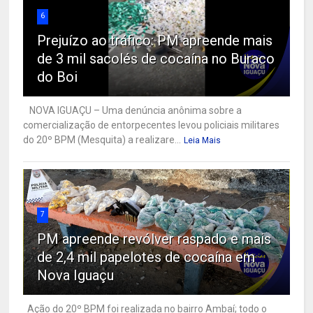
6
Prejuízo ao tráfico: PM apreende mais
de 3 mil sacolés de cocaína no Buraco
do Boi
NOVA IGUAÇU – Uma denúncia anônima sobre a
comercialização de entorpecentes levou policiais militares
do 20º BPM (Mesquita) a realizare...
Leia Mais
7
PM apreende revólver raspado e mais
de 2,4 mil papelotes de cocaína em
Nova Iguaçu
Ação do 20º BPM foi realizada no bairro Ambaí; todo o