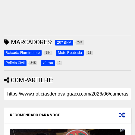
MARCADORES:
20º BPM
294
Baixada Fluminense
Moto Roubada
354
22
Polícia Civil
vítima
345
9
COMPARTILHE:
RECOMENDADO PARA VOCÊ