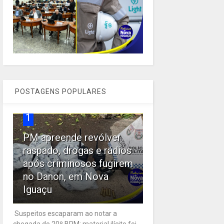
POSTAGENS POPULARES
1
PM apreende revólver
raspado, drogas e rádios
após criminosos fugirem
no Danon, em Nova
Iguaçu
Suspeitos escaparam ao notar a
chegada do 20º BPM; material ilícito foi