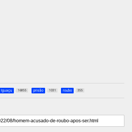
 Iguaçu
prisão
roubo
16855
1031
355