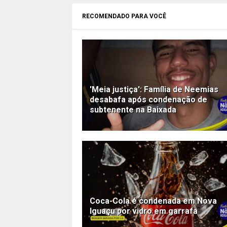
RECOMENDADO PARA VOCÊ
'Meia justiça': Família de Neemias
desabafa após condenação de
subtenente na Baixada
Coca-Cola é condenada em Nova
Iguaçu por vidro em garrafa