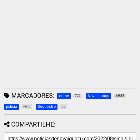
MARCADORES:
crime
Nova Iguaçu
727
16855
polícia
Sequestro
4678
55
COMPARTILHE: