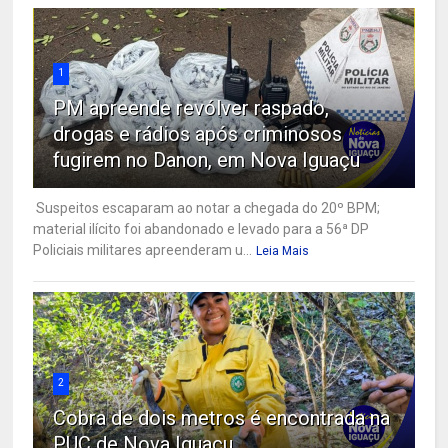
1
PM apreende revólver raspado,
drogas e rádios após criminosos
fugirem no Danon, em Nova Iguaçu
Suspeitos escaparam ao notar a chegada do 20º BPM;
material ilícito foi abandonado e levado para a 56ª DP
Policiais militares apreenderam u...
Leia Mais
2
Cobra de dois metros é encontrada na
PUC de Nova Iguaçu