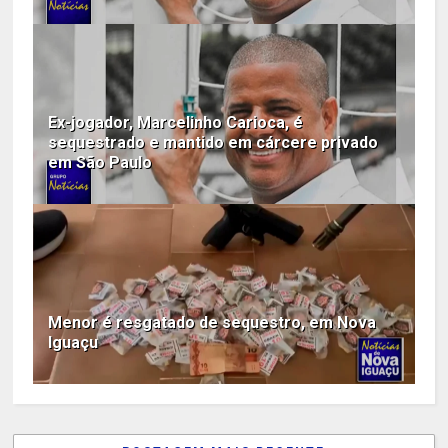
Ex-jogador, Marcelinho Carioca, é
sequestrado e mantido em cárcere privado
em São Paulo
Menor é resgatado de sequestro, em Nova
Iguaçu