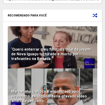
RECOMENDADO PARA VOCÊ
‘Quero enterrar meu filho’, diz mãe de jovem
de Nova Iguaçu torturado e morto por
traficantes na Baixada
Marcelinho Carioca é encontrado após
sequestro; ex-jogador teria gravado vídeo
antes de ser solto