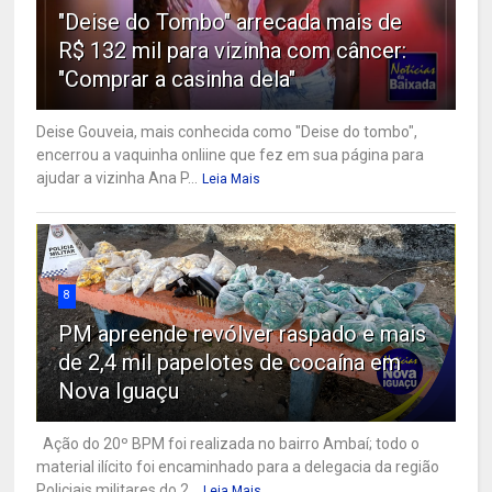
"Deise do Tombo" arrecada mais de
R$ 132 mil para vizinha com câncer:
"Comprar a casinha dela"
Deise Gouveia, mais conhecida como "Deise do tombo",
encerrou a vaquinha onliine que fez em sua página para
ajudar a vizinha Ana P...
Leia Mais
8
PM apreende revólver raspado e mais
de 2,4 mil papelotes de cocaína em
Nova Iguaçu
Ação do 20º BPM foi realizada no bairro Ambaí; todo o
material ilícito foi encaminhado para a delegacia da região
Policiais militares do 2...
Leia Mais