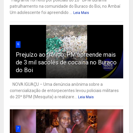
patrulhamento na comunidade do Buraco do Boi, no Ambaí
Um adolescente foi apreendido ...
Leia Mais
6
Prejuízo ao tráfico: PM apreende mais
de 3 mil sacolés de cocaína no Buraco
do Boi
NOVA IGUAÇU – Uma denúncia anônima sobre a
comercialização de entorpecentes levou policiais militares
do 20º BPM (Mesquita) a realizare...
Leia Mais
7