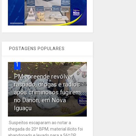
POSTAGENS POPULARES
1
PM apreende revólver
raspado, drogas e rádios
após criminosos fugirem
no Danon, em Nova
Iguaçu
Suspeitos escaparam ao notar a
chegada do 20º BPM; material ilícito foi
abandonado e levado para a 56ª DP