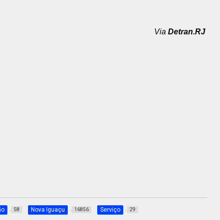
Via
Detran.RJ
ão
Nova Iguaçu
Serviço
58
16856
29