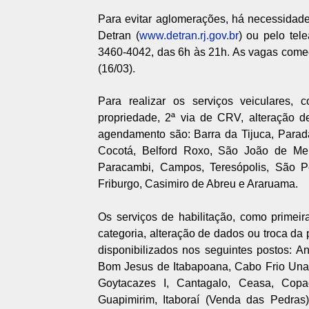
Para evitar aglomerações, há necessidade
Detran (
www.detran.rj.gov.br
) ou pelo tel
3460-4042, das 6h às 21h. As vagas começa
(16/03).
Para realizar os serviços veiculares, c
propriedade, 2ª via de CRV, alteração de 
agendamento são: Barra da Tijuca, Parad
Cocotá, Belford Roxo, São João de Mer
Paracambi, Campos, Teresópolis, São 
Friburgo, Casimiro de Abreu e Araruama.
Os serviços de habilitação, como primei
categoria, alteração de dados ou troca da p
disponibilizados nos seguintes postos: A
Bom Jesus de Itabapoana, Cabo Frio Un
Goytacazes I, Cantagalo, Ceasa, Copa
Guapimirim, Itaboraí (Venda das Pedras)