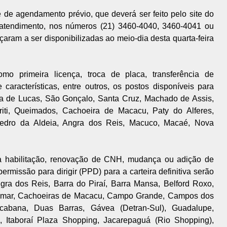
 de agendamento prévio, que deverá ser feito pelo site do
eatendimento, nos números (21) 3460-4040, 3460-4041 ou
ram a ser disponibilizadas ao meio-dia desta quarta-feira
omo primeira licença, troca de placa, transferência de
características, entre outros, os postos disponíveis para
a de Lucas, São Gonçalo, Santa Cruz, Machado de Assis,
iti, Queimados, Cachoeira de Macacu, Paty do Alferes,
Pedro da Aldeia, Angra dos Reis, Macuco, Macaé, Nova
ra habilitação, renovação de CNH, mudança ou adição de
ermissão para dirigir (PPD) para a carteira definitiva serão
ngra dos Reis, Barra do Piraí, Barra Mansa, Belford Roxo,
amar, Cachoeiras de Macacu, Campo Grande, Campos dos
cabana, Duas Barras, Gávea (Detran-Sul), Guadalupe,
, Itaboraí Plaza Shopping, Jacarepaguá (Rio Shopping),