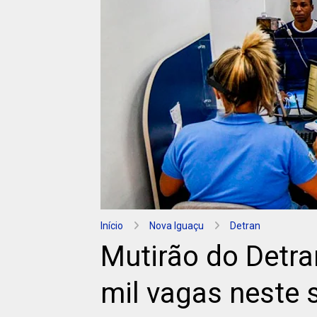
Início
Nova Iguaçu
Detran
Mutirão do Detra
mil vagas neste 