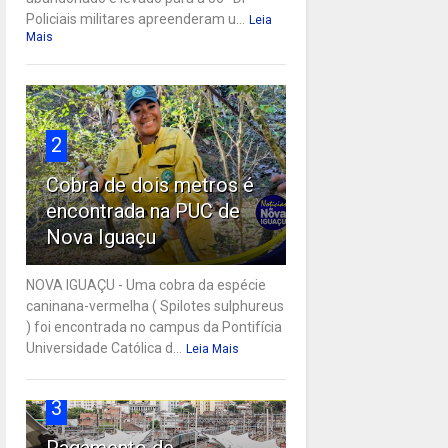
Policiais militares apreenderam u...
Leia
Mais
2
Cobra de dois metros é
encontrada na PUC de
Nova Iguaçu
NOVA IGUAÇU - Uma cobra da espécie
caninana-vermelha ( Spilotes sulphureus
) foi encontrada no campus da Pontifícia
Universidade Católica d...
Leia Mais
3
Pagamento de