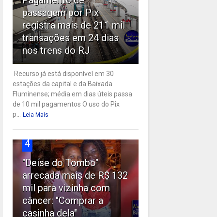
passagem por Pix
registra mais de 211 mil
transações em 24 dias
nos trens do RJ
Recurso já está disponível em 30
estações da capital e da Baixada
Fluminense; média em dias úteis passa
de 10 mil pagamentos O uso do Pix
p...
Leia Mais
4
"Deise do Tombo"
arrecada mais de R$ 132
mil para vizinha com
câncer: "Comprar a
casinha dela"