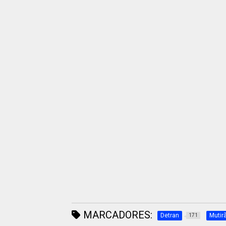
MARCADORES:
Detran
Mutir
171