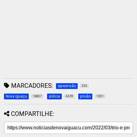
MARCADORES:
apreensão
324
Nova Iguaçu
polícia
prisão
16857
4678
1031
COMPARTILHE: