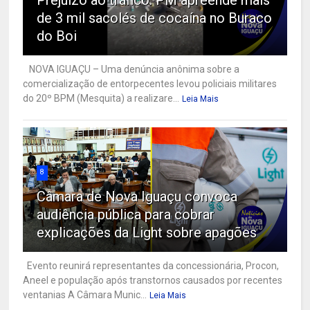
de 3 mil sacolés de cocaína no Buraco
do Boi
NOVA IGUAÇU – Uma denúncia anônima sobre a
comercialização de entorpecentes levou policiais militares
do 20º BPM (Mesquita) a realizare...
Leia Mais
8
Câmara de Nova Iguaçu convoca
audiência pública para cobrar
explicações da Light sobre apagões
Evento reunirá representantes da concessionária, Procon,
Aneel e população após transtornos causados por recentes
ventanias A Câmara Munic...
Leia Mais