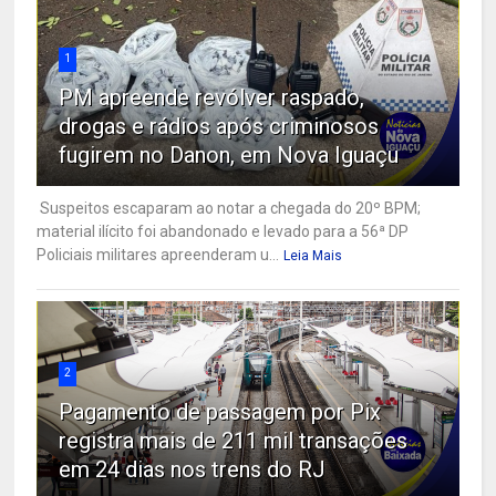
1
PM apreende revólver raspado,
drogas e rádios após criminosos
fugirem no Danon, em Nova Iguaçu
Suspeitos escaparam ao notar a chegada do 20º BPM;
material ilícito foi abandonado e levado para a 56ª DP
Policiais militares apreenderam u...
Leia Mais
2
Pagamento de passagem por Pix
registra mais de 211 mil transações
em 24 dias nos trens do RJ