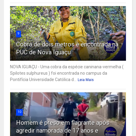
9
Cobra de dois metros é encontrada na
PUC de Nova Iguaçu
NOVA IGUAÇU - Uma cobra da espécie caninana-vermelha (
Spilotes sulphureus ) foi encontrada no campus da
Pontifícia Universidade Católica d...
Leia Mais
10
Homem é preso em flagrante após
agredir namorada de 17 anos e