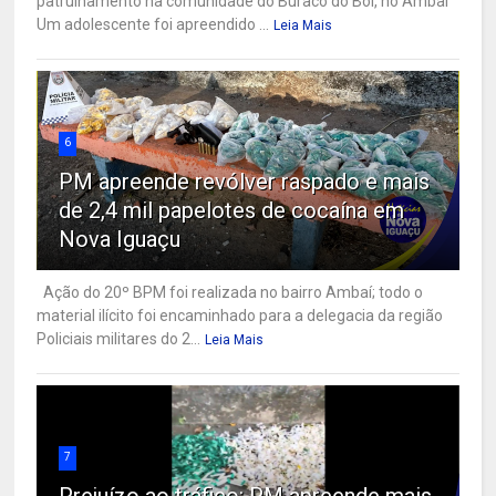
patrulhamento na comunidade do Buraco do Boi, no Ambaí
Um adolescente foi apreendido ...
Leia Mais
6
PM apreende revólver raspado e mais
de 2,4 mil papelotes de cocaína em
Nova Iguaçu
Ação do 20º BPM foi realizada no bairro Ambaí; todo o
material ilícito foi encaminhado para a delegacia da região
Policiais militares do 2...
Leia Mais
7
Prejuízo ao tráfico: PM apreende mais