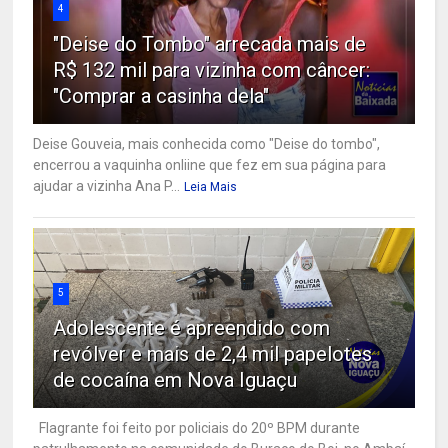
4
"Deise do Tombo" arrecada mais de
R$ 132 mil para vizinha com câncer:
"Comprar a casinha dela"
Deise Gouveia, mais conhecida como "Deise do tombo",
encerrou a vaquinha onliine que fez em sua página para
ajudar a vizinha Ana P...
Leia Mais
5
Adolescente é apreendido com
revólver e mais de 2,4 mil papelotes
de cocaína em Nova Iguaçu
Flagrante foi feito por policiais do 20º BPM durante