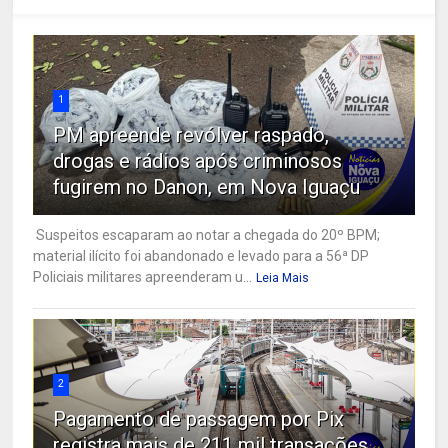
1
PM apreende revólver raspado,
drogas e rádios após criminosos
fugirem no Danon, em Nova Iguaçu
Suspeitos escaparam ao notar a chegada do 20º BPM;
material ilícito foi abandonado e levado para a 56ª DP
Policiais militares apreenderam u...
Leia Mais
2
Pagamento de passagem por Pix
registra mais de 211 mil transações