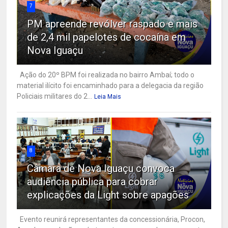
7
PM apreende revólver raspado e mais
de 2,4 mil papelotes de cocaína em
Nova Iguaçu
Ação do 20º BPM foi realizada no bairro Ambaí; todo o
material ilícito foi encaminhado para a delegacia da região
Policiais militares do 2...
Leia Mais
8
Câmara de Nova Iguaçu convoca
audiência pública para cobrar
explicações da Light sobre apagões
Evento reunirá representantes da concessionária, Procon,