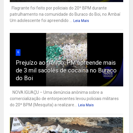
Flagrante foi feito por policiais do 20º BPM durante
patrulhamento na comunidade do Buraco do Boi, no Ambaí
Um adolescente foi apreendido ...
Leia Mais
6
Prejuízo ao tráfico: PM apreende mais
de 3 mil sacolés de cocaína no Buraco
do Boi
NOVA IGUAÇU – Uma denúncia anônima sobre a
comercialização de entorpecentes levou policiais militares
do 20º BPM (Mesquita) a realizare...
Leia Mais