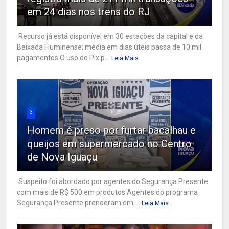
em 24 dias nos trens do RJ
Recurso já está disponível em 30 estações da capital e da
Baixada Fluminense; média em dias úteis passa de 10 mil
pagamentos O uso do Pix p...
Leia Mais
3
Homem é preso por furtar bacalhau e
queijos em supermercado no Centro
de Nova Iguaçu
Suspeito foi abordado por agentes do Segurança Presente
com mais de R$ 500 em produtos Agentes do programa
Segurança Presente prenderam em ...
Leia Mais