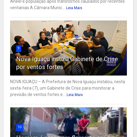
Aneel e população após transtornos causados por recentes
ventanias A Câmara Munic...
Leia Mais
9
Nova Iguaçu instala Gabinete de Crise
por ventos fortes
NOVA IGUAÇU – A Prefeitura de Nova Iguaçu instalou, nesta
sexta-feira (7), um Gabinete de Crise para monitorar a
previsão de ventos fortes e...
Leia Mais
10