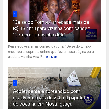
4
"Deise do Tombo" arrecada mais de
R$ 132 mil para vizinha com câncer:
"Comprar a casinha dela"
Deise Gouveia, mais conhecida como "Deise do tombo",
encerrou a vaquinha onliine que fez em sua página para
ajudar a vizinha Ana P...
Leia Mais
5
Adolescente é apreendido com
revólver e mais de 2,4 mil papelotes
de cocaína em Nova Iguaçu