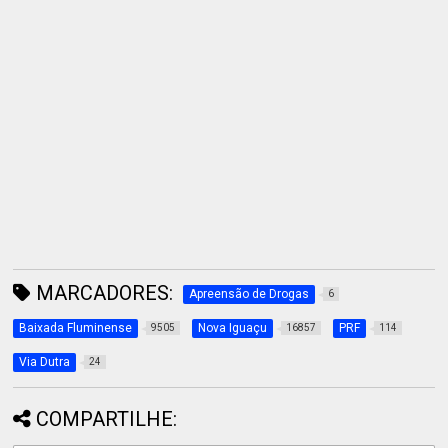
MARCADORES:
Apreensão de Drogas
6
Baixada Fluminense
Nova Iguaçu
PRF
9505
16857
114
Via Dutra
24
COMPARTILHE: