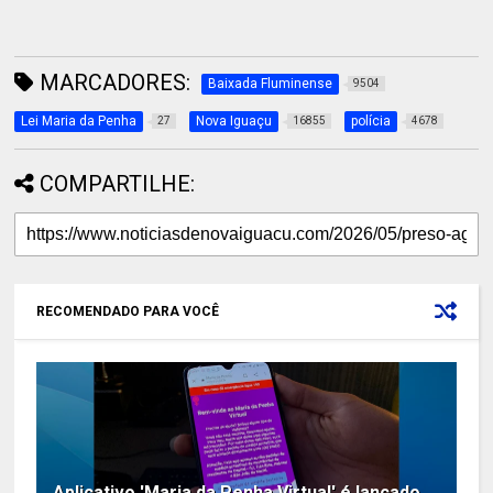
MARCADORES:
Baixada Fluminense
9504
Lei Maria da Penha
Nova Iguaçu
polícia
27
16855
4678
COMPARTILHE:
RECOMENDADO PARA VOCÊ
Aplicativo 'Maria da Penha Virtual' é lançado