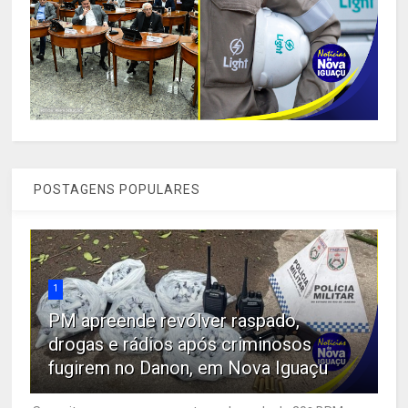
POSTAGENS POPULARES
1
PM apreende revólver raspado,
drogas e rádios após criminosos
fugirem no Danon, em Nova Iguaçu