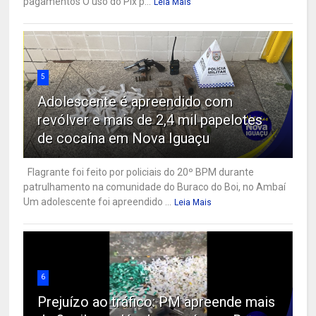
pagamentos O uso do Pix p...
Leia Mais
5
Adolescente é apreendido com
revólver e mais de 2,4 mil papelotes
de cocaína em Nova Iguaçu
Flagrante foi feito por policiais do 20º BPM durante
patrulhamento na comunidade do Buraco do Boi, no Ambaí
Um adolescente foi apreendido ...
Leia Mais
6
Prejuízo ao tráfico: PM apreende mais