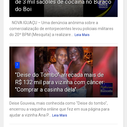
de 3 mil sacolés de cocaína no Buraco
do Boi
NOVA IGUAÇU – Uma denúncia anônima sobre a
comercialização de entorpecentes levou policiais militares
do 20º BPM (Mesquita) a realizare...
Leia Mais
7
"Deise do Tombo" arrecada mais de
R$ 132 mil para vizinha com câncer:
"Comprar a casinha dela"
Deise Gouveia, mais conhecida como "Deise do tombo",
encerrou a vaquinha onliine que fez em sua página para
ajudar a vizinha Ana P...
Leia Mais