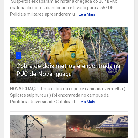
Suspeitos escaparam ao notar a chegada do 20º BPM;
material ilícito foi abandonado e levado para a 56ª DP
Policiais militares apreenderam u...
Leia Mais
2
Cobra de dois metros é encontrada na
PUC de Nova Iguaçu
NOVA IGUAÇU - Uma cobra da espécie caninana-vermelha (
Spilotes sulphureus ) foi encontrada no campus da
Pontifícia Universidade Católica d...
Leia Mais