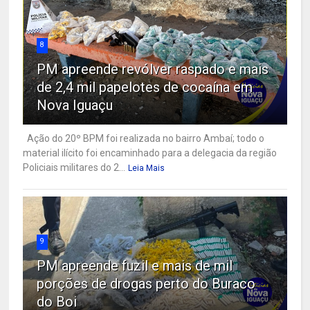
8
PM apreende revólver raspado e mais
de 2,4 mil papelotes de cocaína em
Nova Iguaçu
Ação do 20º BPM foi realizada no bairro Ambaí; todo o
material ilícito foi encaminhado para a delegacia da região
Policiais militares do 2...
Leia Mais
9
PM apreende fuzil e mais de mil
porções de drogas perto do Buraco
do Boi