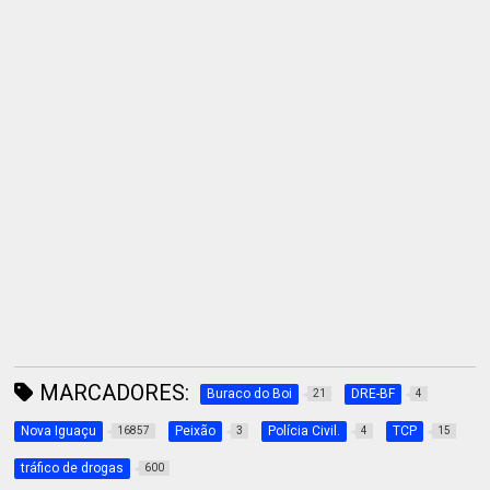
MARCADORES:
Buraco do Boi
DRE-BF
21
4
Nova Iguaçu
Peixão
Polícia Civil.
TCP
16857
3
4
15
tráfico de drogas
600