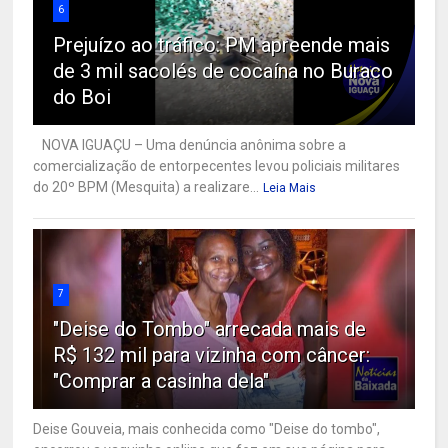
6
Prejuízo ao tráfico: PM apreende mais
de 3 mil sacolés de cocaína no Buraco
do Boi
NOVA IGUAÇU – Uma denúncia anônima sobre a
comercialização de entorpecentes levou policiais militares
do 20º BPM (Mesquita) a realizare...
Leia Mais
7
"Deise do Tombo" arrecada mais de
R$ 132 mil para vizinha com câncer:
"Comprar a casinha dela"
Deise Gouveia, mais conhecida como "Deise do tombo",