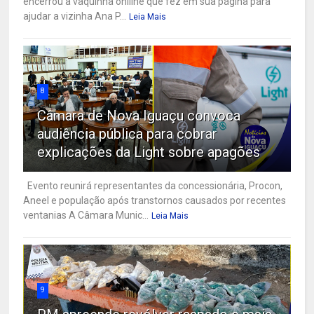
encerrou a vaquinha onliine que fez em sua página para
ajudar a vizinha Ana P...
Leia Mais
8
Câmara de Nova Iguaçu convoca
audiência pública para cobrar
explicações da Light sobre apagões
Evento reunirá representantes da concessionária, Procon,
Aneel e população após transtornos causados por recentes
ventanias A Câmara Munic...
Leia Mais
9