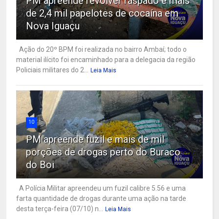
PM apreende revólver raspado e mais
de 2,4 mil papelotes de cocaína em
Nova Iguaçu
Ação do 20º BPM foi realizada no bairro Ambaí; todo o
material ilícito foi encaminhado para a delegacia da região
Policiais militares do 2...
Leia Mais
10
PM apreende fuzil e mais de mil
porções de drogas perto do Buraco
do Boi
A Polícia Militar apreendeu um fuzil calibre 5.56 e uma
farta quantidade de drogas durante uma ação na tarde
desta terça-feira (07/10) n...
Leia Mais