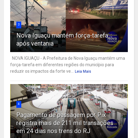
3
Nova Iguaçu mantém força-tarefa
após ventania
NOVA IGUAÇU - A Prefeitura de Nova Iguaçu mantém uma
força-tarefa em diferentes regiões do município para
reduzir os impactos da forte ve...
Leia Mais
4
Pagamento de passagem por Pix
registra mais de 211 mil transações
em 24 dias nos trens do RJ