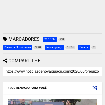
MARCADORES:
20º BPM
294
Baixada Fluminense
Nova Iguaçu
Polícia.
9504
16855
2
COMPARTILHE:
RECOMENDADO PARA VOCÊ