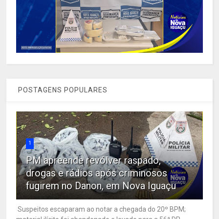
POSTAGENS POPULARES
1
PM apreende revólver raspado,
drogas e rádios após criminosos
fugirem no Danon, em Nova Iguaçu
Suspeitos escaparam ao notar a chegada do 20º BPM;