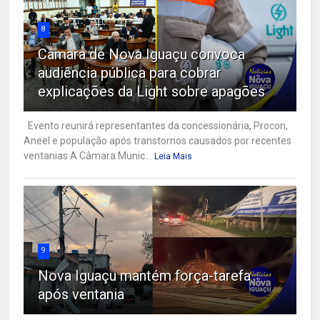
8
Câmara de Nova Iguaçu convoca
audiência pública para cobrar
explicações da Light sobre apagões
Evento reunirá representantes da concessionária, Procon,
Aneel e população após transtornos causados por recentes
ventanias A Câmara Munic...
Leia Mais
9
Nova Iguaçu mantém força-tarefa
após ventania