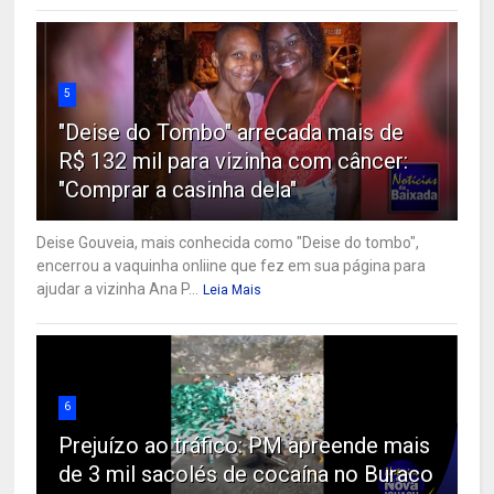
5
"Deise do Tombo" arrecada mais de
R$ 132 mil para vizinha com câncer:
"Comprar a casinha dela"
Deise Gouveia, mais conhecida como "Deise do tombo",
encerrou a vaquinha onliine que fez em sua página para
ajudar a vizinha Ana P...
Leia Mais
6
Prejuízo ao tráfico: PM apreende mais
de 3 mil sacolés de cocaína no Buraco