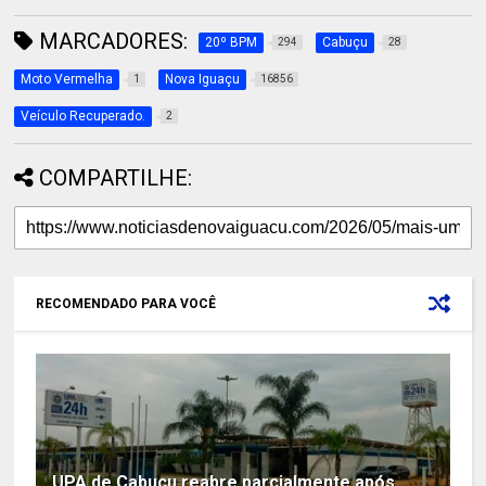
MARCADORES:
20º BPM
Cabuçu
294
28
Moto Vermelha
Nova Iguaçu
1
16856
Veículo Recuperado.
2
COMPARTILHE:
RECOMENDADO PARA VOCÊ
UPA de Cabuçu reabre parcialmente após