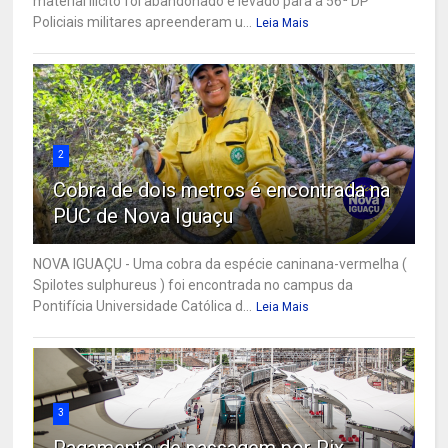
material ilícito foi abandonado e levado para a 56ª DP
Policiais militares apreenderam u...
Leia Mais
2
Cobra de dois metros é encontrada na
PUC de Nova Iguaçu
NOVA IGUAÇU - Uma cobra da espécie caninana-vermelha (
Spilotes sulphureus ) foi encontrada no campus da
Pontifícia Universidade Católica d...
Leia Mais
3
Pagamento de passagem por Pix