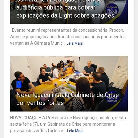
audiência pública para cobrar
explicações da Light sobre apagões
Evento reunirá representantes da concessionária, Procon,
Aneel e população após transtornos causados por recentes
ventanias A Câmara Munic...
Leia Mais
9
Nova Iguaçu instala Gabinete de Crise
por ventos fortes
NOVA IGUAÇU – A Prefeitura de Nova Iguaçu instalou, nesta
sexta-feira (7), um Gabinete de Crise para monitorar a
previsão de ventos fortes e...
Leia Mais