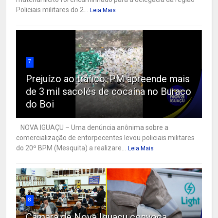
Policiais militares do 2...
Leia Mais
7
Prejuízo ao tráfico: PM apreende mais
de 3 mil sacolés de cocaína no Buraco
do Boi
NOVA IGUAÇU – Uma denúncia anônima sobre a
comercialização de entorpecentes levou policiais militares
do 20º BPM (Mesquita) a realizare...
Leia Mais
8
Câmara de Nova Iguaçu convoca