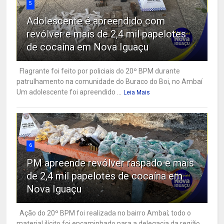
5
Adolescente é apreendido com
revólver e mais de 2,4 mil papelotes
de cocaína em Nova Iguaçu
Flagrante foi feito por policiais do 20º BPM durante
patrulhamento na comunidade do Buraco do Boi, no Ambaí
Um adolescente foi apreendido ...
Leia Mais
6
PM apreende revólver raspado e mais
de 2,4 mil papelotes de cocaína em
Nova Iguaçu
Ação do 20º BPM foi realizada no bairro Ambaí; todo o
material ilícito foi encaminhado para a delegacia da região