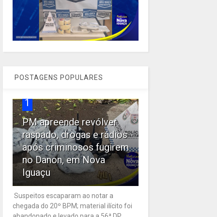
POSTAGENS POPULARES
1
PM apreende revólver
raspado, drogas e rádios
após criminosos fugirem
no Danon, em Nova
Iguaçu
Suspeitos escaparam ao notar a
chegada do 20º BPM; material ilícito foi
abandonado e levado para a 56ª DP