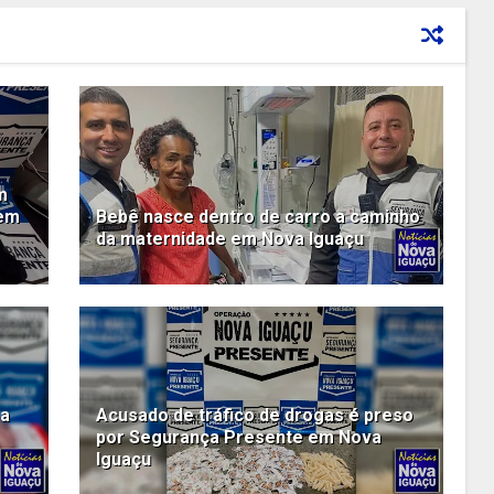
m
 em
Bebê nasce dentro de carro a caminho
da maternidade em Nova Iguaçu
 a
Acusado de tráfico de drogas é preso
por Segurança Presente em Nova
Iguaçu