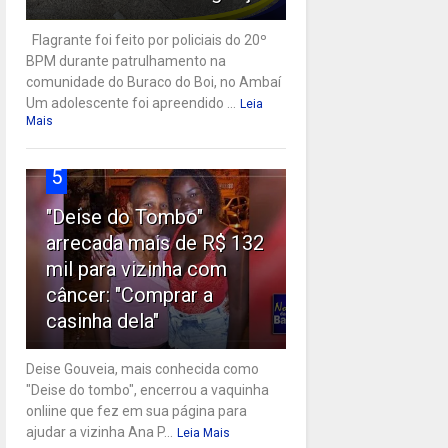
Flagrante foi feito por policiais do 20º
BPM durante patrulhamento na
comunidade do Buraco do Boi, no Ambaí
Um adolescente foi apreendido ...
Leia
Mais
5
"Deise do Tombo"
arrecada mais de R$ 132
mil para vizinha com
câncer: "Comprar a
casinha dela"
Deise Gouveia, mais conhecida como
"Deise do tombo", encerrou a vaquinha
onliine que fez em sua página para
ajudar a vizinha Ana P...
Leia Mais