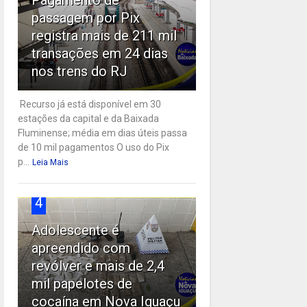
passagem por Pix
registra mais de 211 mil
transações em 24 dias
nos trens do RJ
Recurso já está disponível em 30
estações da capital e da Baixada
Fluminense; média em dias úteis passa
de 10 mil pagamentos O uso do Pix
p...
Leia Mais
4
Adolescente é
apreendido com
revólver e mais de 2,4
mil papelotes de
cocaína em Nova Iguaçu