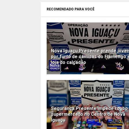
RECOMENDADO PARA VOCÊ
Nova Iguaçu Presente prende jove
por furto de camisas do Flamengo
loja do calçadão
Segurança Presente impede roubo
supermercado no Centro de Nova
Iguaçu