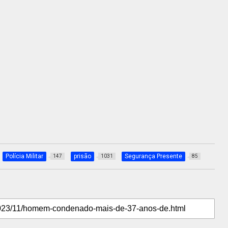
Polícia Militar
prisão
Segurança Presente
147
1031
85