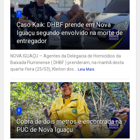
7
Caso Kaik: DHBF prende em Nova
Iguaçu segundo envolvido na morte de
entregador
NOVA IGUAÇU — Agentes da Delegacia de Homicídios da
Baixada Fluminense ( DHBF ) prenderam, na manhã desta
quarta-feira (25/03), Kleiton dos...
Leia Mais
8
Cobra de dois metros é encontrada na
PUC de Nova Iguaçu