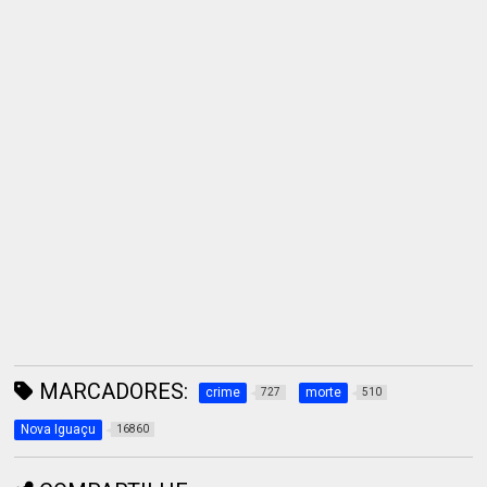
MARCADORES:
crime
morte
727
510
Nova Iguaçu
16860