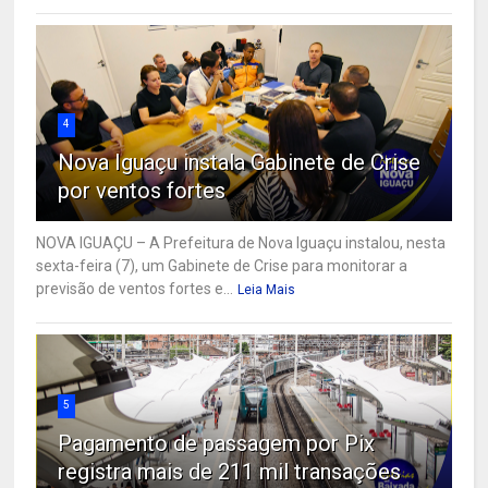
4
Nova Iguaçu instala Gabinete de Crise
por ventos fortes
NOVA IGUAÇU – A Prefeitura de Nova Iguaçu instalou, nesta
sexta-feira (7), um Gabinete de Crise para monitorar a
previsão de ventos fortes e...
Leia Mais
5
Pagamento de passagem por Pix
registra mais de 211 mil transações