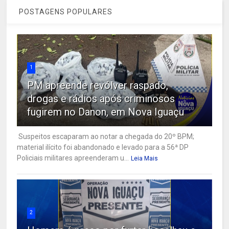
POSTAGENS POPULARES
1
PM apreende revólver raspado,
drogas e rádios após criminosos
fugirem no Danon, em Nova Iguaçu
Suspeitos escaparam ao notar a chegada do 20º BPM;
material ilícito foi abandonado e levado para a 56ª DP
Policiais militares apreenderam u...
Leia Mais
2