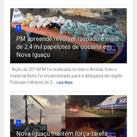
8
PM apreende revólver raspado e mais
de 2,4 mil papelotes de cocaína em
Nova Iguaçu
Ação do 20º BPM foi realizada no bairro Ambaí; todo o
material ilícito foi encaminhado para a delegacia da região
Policiais militares do 2...
Leia Mais
9
Nova Iguaçu mantém força-tarefa