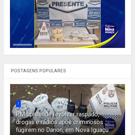
POSTAGENS POPULARES
1
PM apreende revólver raspado,
drogas e rádios após criminosos
fugirem no Danon, em Nova Iguaçu