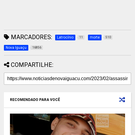
MARCADORES:
Latrocínio
morte
11
510
Nova Iguaçu
16856
COMPARTILHE:
RECOMENDADO PARA VOCÊ