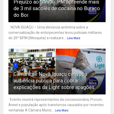
Prejuízo ao tráfico: PM apreende mais
de 3 mil sacolés de cocaína no Buraco
do Boi
NOVA IGUAÇU – Uma denúncia anônima sobre a
comercialização de entorpecentes levou policiais militares
do 20º BPM (Mesquita) a realizare...
Leia Mais
7
Câmara de Nova Iguaçu convoca
audiência pública para cobrar
explicações da Light sobre apagões
Evento reunirá representantes da concessionária, Procon,
Aneel e população após transtornos causados por recentes
ventanias A Câmara Munic...
Leia Mais