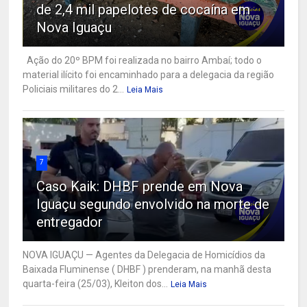
de 2,4 mil papelotes de cocaína em
Nova Iguaçu
Ação do 20º BPM foi realizada no bairro Ambaí; todo o
material ilícito foi encaminhado para a delegacia da região
Policiais militares do 2...
Leia Mais
7
Caso Kaik: DHBF prende em Nova
Iguaçu segundo envolvido na morte de
entregador
NOVA IGUAÇU — Agentes da Delegacia de Homicídios da
Baixada Fluminense ( DHBF ) prenderam, na manhã desta
quarta-feira (25/03), Kleiton dos...
Leia Mais