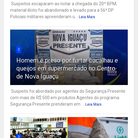
Suspeitos escaparam ao notar a chegada do 20º BPM;
material ilícito foi abandonado e levado para a 56ª DP
Policiais militares apreenderam u...
Leia Mais
2
Homem é preso por furtar bacalhau e
queijos em supermercado no Centro
de Nova Iguaçu
Suspeito foi abordado por agentes do Segurança Presente
com mais de R$ 500 em produtos Agentes do programa
Segurança Presente prenderam em ...
Leia Mais
3