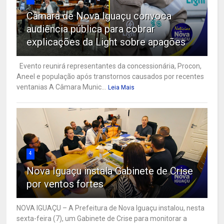
Câmara de Nova Iguaçu convoca
audiência pública para cobrar
explicações da Light sobre apagões
Evento reunirá representantes da concessionária, Procon,
Aneel e população após transtornos causados por recentes
ventanias A Câmara Munic...
Leia Mais
4
Nova Iguaçu instala Gabinete de Crise
por ventos fortes
NOVA IGUAÇU – A Prefeitura de Nova Iguaçu instalou, nesta
sexta-feira (7), um Gabinete de Crise para monitorar a