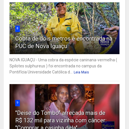
8
Cobra de dois metros é encontrada na
PUC de Nova Iguaçu
NOVA IGUAÇU - Uma cobra da espécie caninana-vermelha (
Spilotes sulphureus ) foi encontrada no campus da
Pontifícia Universidade Católica d...
Leia Mais
9
"Deise do Tombo" arrecada mais de
R$ 132 mil para vizinha com câncer:
"Comprar a casinha dela"