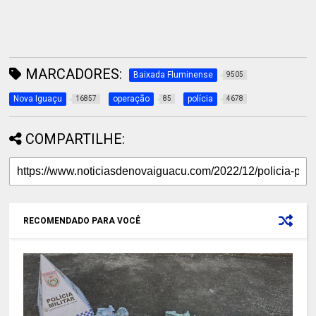
MARCADORES:
Baixada Fluminense
9505
Nova Iguaçu
operação
polícia
16857
85
4678
COMPARTILHE:
RECOMENDADO PARA VOCÊ