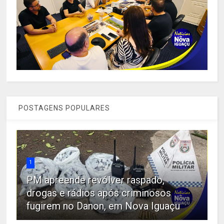
POSTAGENS POPULARES
1
PM apreende revólver raspado,
drogas e rádios após criminosos
fugirem no Danon, em Nova Iguaçu