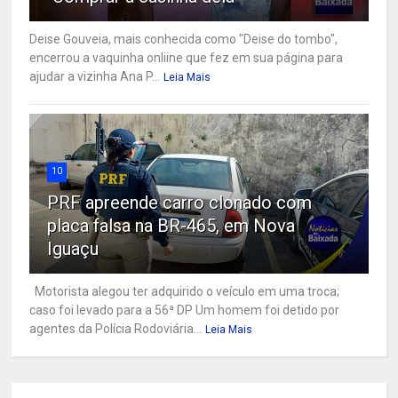
Deise Gouveia, mais conhecida como "Deise do tombo",
encerrou a vaquinha onliine que fez em sua página para
ajudar a vizinha Ana P...
Leia Mais
10
PRF apreende carro clonado com
placa falsa na BR-465, em Nova
Iguaçu
Motorista alegou ter adquirido o veículo em uma troca;
caso foi levado para a 56ª DP Um homem foi detido por
agentes da Polícia Rodoviária...
Leia Mais