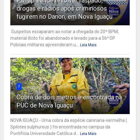
PM apreende revólver raspado,
drogas e rádios após criminosos
fugirem no Danon, em Nova Iguaçu
Suspeitos escaparam ao notar a chegada do 20º BPM;
material ilícito foi abandonado e levado para a 56ª DP
Policiais militares apreenderam u...
Leia Mais
2
Cobra de dois metros é encontrada na
PUC de Nova Iguaçu
NOVA IGUAÇU - Uma cobra da espécie caninana-vermelha (
Spilotes sulphureus ) foi encontrada no campus da
Pontifícia Universidade Católica d...
Leia Mais