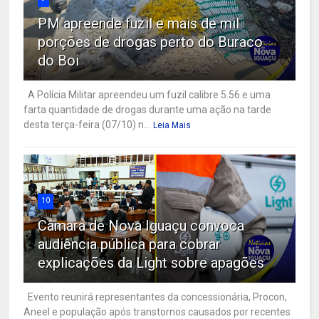
PM apreende fuzil e mais de mil
porções de drogas perto do Buraco
do Boi
A Polícia Militar apreendeu um fuzil calibre 5.56 e uma
farta quantidade de drogas durante uma ação na tarde
desta terça-feira (07/10) n...
Leia Mais
10
Câmara de Nova Iguaçu convoca
audiência pública para cobrar
explicações da Light sobre apagões
Evento reunirá representantes da concessionária, Procon,
Aneel e população após transtornos causados por recentes