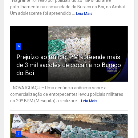
Flagrante foi feito por policiais do 20º BPM durante
patrulhamento na comunidade do Buraco do Boi, no Ambaí
Um adolescente foi apreendido ...
Leia Mais
6
Prejuízo ao tráfico: PM apreende mais
de 3 mil sacolés de cocaína no Buraco
do Boi
NOVA IGUAÇU – Uma denúncia anônima sobre a
comercialização de entorpecentes levou policiais militares
do 20º BPM (Mesquita) a realizare...
Leia Mais
7