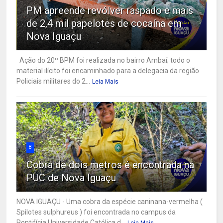
PM apreende revólver raspado e mais
de 2,4 mil papelotes de cocaína em
Nova Iguaçu
Ação do 20º BPM foi realizada no bairro Ambaí; todo o
material ilícito foi encaminhado para a delegacia da região
Policiais militares do 2...
Leia Mais
8
Cobra de dois metros é encontrada na
PUC de Nova Iguaçu
NOVA IGUAÇU - Uma cobra da espécie caninana-vermelha (
Spilotes sulphureus ) foi encontrada no campus da
Pontifícia Universidade Católica d...
Leia Mais