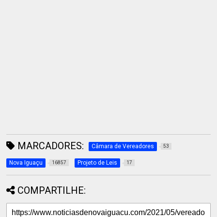
MARCADORES:
Câmara de Vereadores
53
Nova Iguaçu
Projeto de Leis
16857
17
COMPARTILHE: