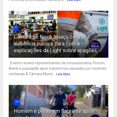
9
Câmara de Nova Iguaçu convoca
audiência pública para cobrar
explicações da Light sobre apagões
Evento reunirá representantes da concessionária, Procon,
Aneel e população após transtornos causados por recentes
ventanias A Câmara Munic...
Leia Mais
10
Homem é preso em flagrante após