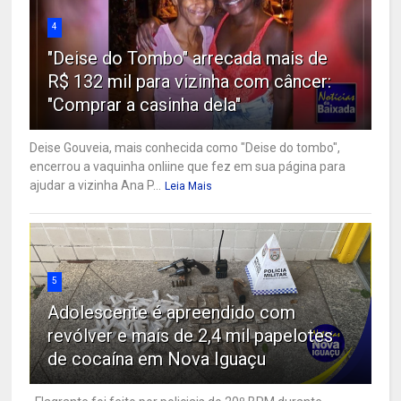
4
"Deise do Tombo" arrecada mais de
R$ 132 mil para vizinha com câncer:
"Comprar a casinha dela"
Deise Gouveia, mais conhecida como "Deise do tombo",
encerrou a vaquinha onliine que fez em sua página para
ajudar a vizinha Ana P...
Leia Mais
5
Adolescente é apreendido com
revólver e mais de 2,4 mil papelotes
de cocaína em Nova Iguaçu