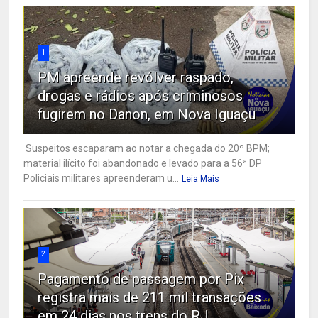
1
PM apreende revólver raspado,
drogas e rádios após criminosos
fugirem no Danon, em Nova Iguaçu
Suspeitos escaparam ao notar a chegada do 20º BPM;
material ilícito foi abandonado e levado para a 56ª DP
Policiais militares apreenderam u...
Leia Mais
2
Pagamento de passagem por Pix
registra mais de 211 mil transações
em 24 dias nos trens do RJ