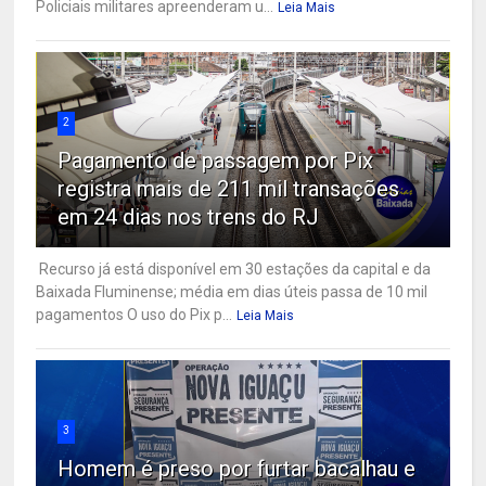
Policiais militares apreenderam u...
Leia Mais
2
Pagamento de passagem por Pix
registra mais de 211 mil transações
em 24 dias nos trens do RJ
Recurso já está disponível em 30 estações da capital e da
Baixada Fluminense; média em dias úteis passa de 10 mil
pagamentos O uso do Pix p...
Leia Mais
3
Homem é preso por furtar bacalhau e