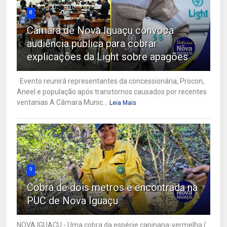
8
Câmara de Nova Iguaçu convoca
audiência pública para cobrar
explicações da Light sobre apagões
Evento reunirá representantes da concessionária, Procon,
Aneel e população após transtornos causados por recentes
ventanias A Câmara Munic...
Leia Mais
9
Cobra de dois metros é encontrada na
PUC de Nova Iguaçu
NOVA IGUAÇU - Uma cobra da espécie caninana-vermelha (