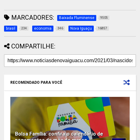
MARCADORES:
Baixada Fluminense
9505
brasil
economia
Nova Iguaçu
234
346
16857
COMPARTILHE:
RECOMENDADO PARA VOCÊ
Bolsa Família: confira o calendário de