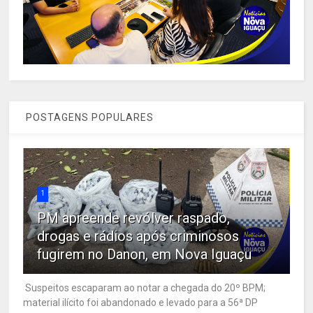
POSTAGENS POPULARES
1
PM apreende revólver raspado,
drogas e rádios após criminosos
fugirem no Danon, em Nova Iguaçu
Suspeitos escaparam ao notar a chegada do 20º BPM;
material ilícito foi abandonado e levado para a 56ª DP