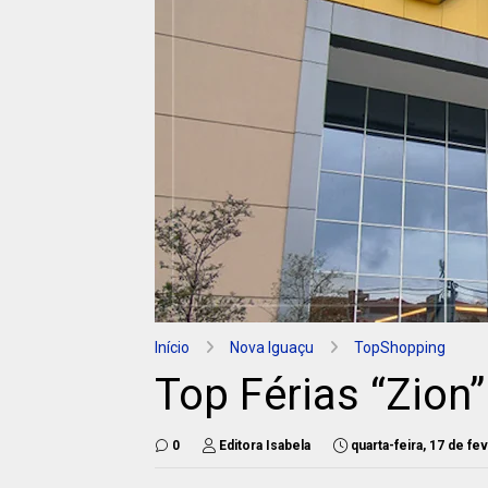
Início
Nova Iguaçu
TopShopping
Top Férias “Zion
0
Editora Isabela
quarta-feira, 17 de f