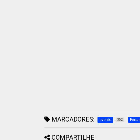
MARCADORES:
evento
Féria
352
COMPARTILHE: