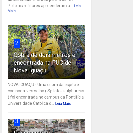
Policiais militares apreenderam u...
Leia
Mais
2
Cobra de dois metros é
encontrada na PUC de
Nova Iguaçu
NOVA IGUAÇU - Uma cobra da espécie
caninana-vermelha ( Spilotes sulphureus
) foi encontrada no campus da Pontifícia
Universidade Católica d...
Leia Mais
3
Pagamento de