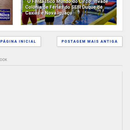
“O Fantástico Mundo do Circo” invade
Colônia de Férias do SESI Duque de
Caxias e Nova Iguaçu
PÁGINA INICIAL
POSTAGEM MAIS ANTIGA
BOOK