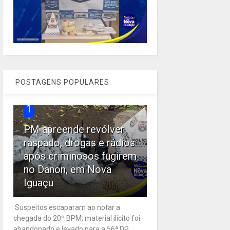
POSTAGENS POPULARES
1
PM apreende revólver
raspado, drogas e rádios
após criminosos fugirem
no Danon, em Nova
Iguaçu
Suspeitos escaparam ao notar a
chegada do 20º BPM; material ilícito foi
abandonado e levado para a 56ª DP