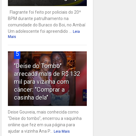
Flagrante foi feito por policiais do 20º
BPM durante patrulhamento na
comunidade do Buraco do Boi, no Ambaí
Um adolescente foi apreendido ...
Leia
Mais
5
"Deise do Tombo"
arrecada mais de R$ 132
mil para vizinha com
câncer: "Comprar a
casinha dela"
Deise Gouveia, mais conhecida como
"Deise do tombo", encerrou a vaquinha
onliine que fez em sua página para
ajudar a vizinha Ana P...
Leia Mais