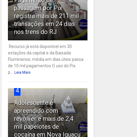
passagem por Pix
registra mais de 211 mil
transações em 24 dias
nos trens do RJ
Recurso já está disponível em 30
estações da capital e da Baixada
Fluminense; média em dias úteis passa
de 10 mil pagamentos O uso do Pix
p...
Leia Mais
4
Adolescente é
apreendido com
revólver e mais de 2,4
mil papelotes de
cocaína em Nova Iguaçu