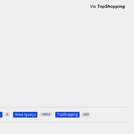
Via
TopShopping
s
Nova Iguaçu
TopShopping
6
16856
563