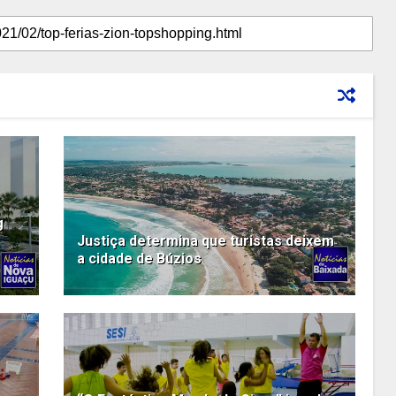
g
Justiça determina que turistas deixem
a cidade de Búzios