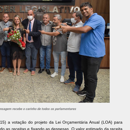
nsagem recebe o carinho de todos os parlamentares
15) a votação do projeto da Lei Orçamentária Anual (LOA) para
ndo as receitas e fixando as despesas. O valor estimado da receita