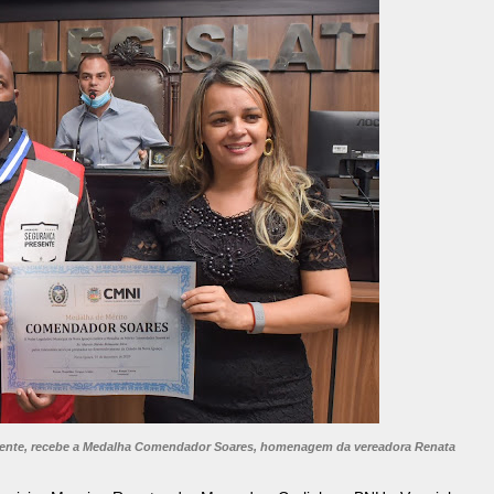
sente, recebe a Medalha Comendador Soares, homenagem da vereadora Renata