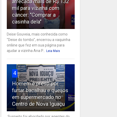
arrecada mais de R$ 132
mil para vizinha com
câncer: "Comprar a
casinha dela"
Deise Gouveia, mais conhecida como
"Deise do tombo", encerrou a vaquinha
onliine que fez em sua página para
ajudar a vizinha Ana P...
Leia Mais
4
Homem é preso por
furtar bacalhau e queijos
em supermercado no
Centro de Nova Iguaçu
Suspeito foi abordado por agentes do