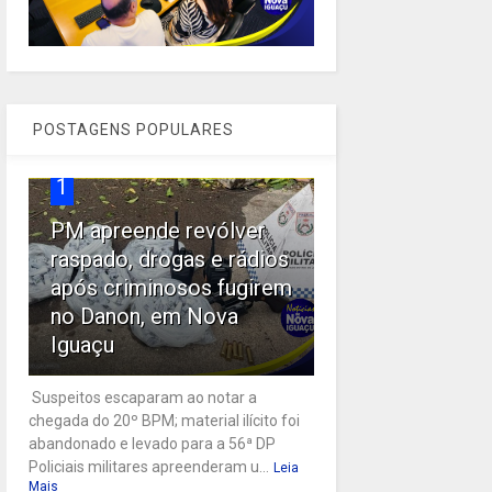
POSTAGENS POPULARES
1
PM apreende revólver
raspado, drogas e rádios
após criminosos fugirem
no Danon, em Nova
Iguaçu
Suspeitos escaparam ao notar a
chegada do 20º BPM; material ilícito foi
abandonado e levado para a 56ª DP
Policiais militares apreenderam u...
Leia
Mais