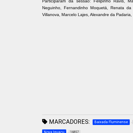
Participaram da sessão: Felipinho Ravis, M
Neguinho, Fernandinho Moquetá, Renata da 
Villanova, Marcelo Lajes, Alexandre da Padaria,
MARCADORES:
Baixada Fluminense
Nova Iguaçu
16857