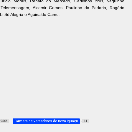
auricio Morais, Renato do Mercado, Carlinhos BNH, Vaguinho
Telemensagem, Alcemir Gomes, Paulinho da Padaria, Rogério
 Li Só Alegria e Aguinaldo Camu.
CÂmara de vereadores de nova iguaçu
9505
14