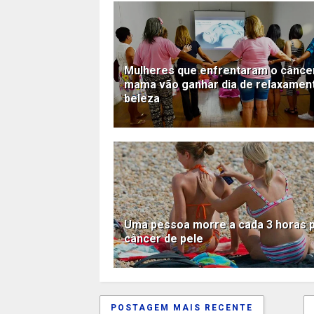
Mulheres que enfrentaram o cânce
mama vão ganhar dia de relaxamen
beleza
Uma pessoa morre a cada 3 horas 
câncer de pele
POSTAGEM MAIS RECENTE