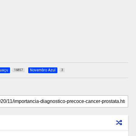
guaçu
Novembro Azul
16857
3