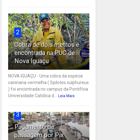
2
Cobra de dois metros é
encontrada na PUC de
Nova Iguaçu
NOVA IGUAÇU - Uma cobra da espécie
caninana-vermelha ( Spilotes sulphureus
) foi encontrada no campus da Pontifícia
Universidade Católica d...
Leia Mais
3
Pagamento de
passagem por Pix