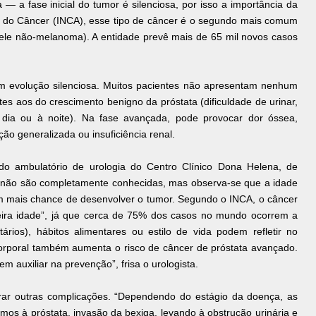
— a fase inicial do tumor é silenciosa, por isso a importância da
al do Câncer (INCA), esse tipo de câncer é o segundo mais comum
ele não-melanoma). A entidade prevê mais de 65 mil novos casos
tem evolução silenciosa. Muitos pacientes não apresentam nenhum
s aos do crescimento benigno da próstata (dificuldade de urinar,
 dia ou à noite). Na fase avançada, pode provocar dor óssea,
ão generalizada ou insuficiência renal.
o ambulatório de urologia do Centro Clínico Dona Helena, de
ta não são completamente conhecidas, mas observa-se que a idade
m mais chance de desenvolver o tumor. Segundo o INCA, o câncer
eira idade”, já que cerca de 75% dos casos no mundo ocorrem a
tários), hábitos alimentares ou estilo de vida podem refletir no
orporal também aumenta o risco de câncer de próstata avançado.
m auxiliar na prevenção”, frisa o urologista.
rar outras complicações. “Dependendo do estágio da doença, as
os à próstata, invasão da bexiga, levando à obstrução urinária e