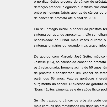
e no diagnóstico precoce do câncer de próstata 
detecção precoce. Segundo o Instituto Nacion
entre os homens (atrás apenas do câncer de p
de câncer de próstata até o final de 2020.
Em seu estágio inicial, o câncer da próstata 
sintoma ou, quando apresentam, são semelhante
necessidade de urinar mais vezes durante o
sintomas urinários ou, quando mais grave, infecç
De acordo com Marcelo José Sette, médico d
Joinville (SC), as causas do câncer de prósta
está relacionada: homens acima de 50 anos tê
de próstata é considerado um “câncer da terc
partir dos 65 anos. Fatores genéticos (heredi
surgimento do câncer. O excesso de gordura c
“Bons hábitos alimentares e de saúde física pode
Se não tratado, o câncer de próstata pode ge
mais comuns são metástases em gânglios próxim