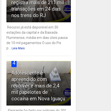
registra mais de 211 mil
transações em 24 dias
nos trens do RJ
Recurso já está disponível em 30
estações da capital e da Baixada
Fluminense; média em dias úteis passa
de 10 mil pagamentos O uso do Pix
p...
Leia Mais
4
Adolescente é
apreendido com
revólver e mais de 2,4
mil papelotes de
cocaína em Nova Iguaçu
Flagrante foi feito por policiais do 20º