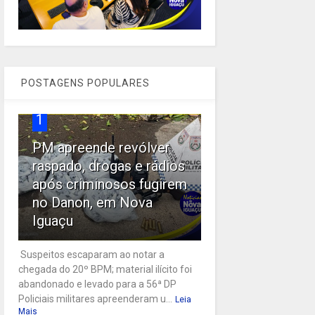
POSTAGENS POPULARES
1
PM apreende revólver
raspado, drogas e rádios
após criminosos fugirem
no Danon, em Nova
Iguaçu
Suspeitos escaparam ao notar a
chegada do 20º BPM; material ilícito foi
abandonado e levado para a 56ª DP
Policiais militares apreenderam u...
Leia
Mais