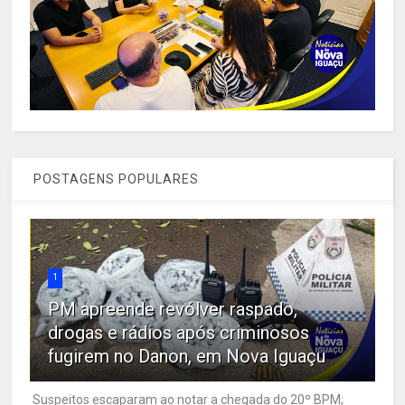
POSTAGENS POPULARES
1
PM apreende revólver raspado,
drogas e rádios após criminosos
fugirem no Danon, em Nova Iguaçu
Suspeitos escaparam ao notar a chegada do 20º BPM;