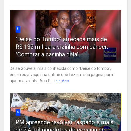
5
"Deise do Tombo" arrecada mais de
R$ 132 mil para vizinha com câncer:
"Comprar a casinha dela"
Deise Gouveia, mais conhecida como "Deise do tombo",
encerrou a vaquinha onliine que fez em sua página para
ajudar a vizinha Ana P...
Leia Mais
6
PM apreende revólver raspado e mais
de 2,4 mil papelotes de cocaína em