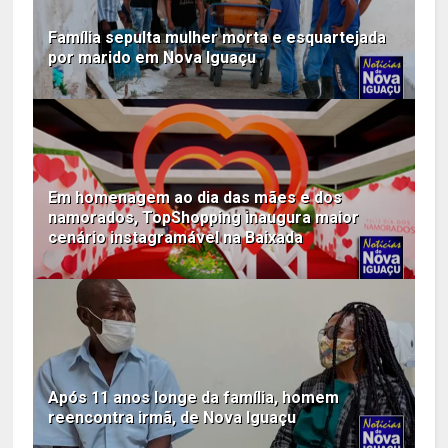
Família sepulta mulher morta e esquartejada
por marido em Nova Iguaçu
Em homenagem ao dia das mães e dos
namorados, TopShopping inaugura maior
cenário instagramável na Baixada
Após 11 anos longe da família, homem
reencontra irmã, de Nova Iguaçu