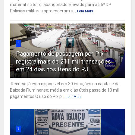
material ilícito foi abandonado e levado para a 56ª DP
Policiais militares apreenderam u...
Leia Mais
2
Pagamento de passagem por Pix
registra mais de 211 mil transações
em 24 dias nos trens do RJ
Recurso já está disponível em 30 estações da capital e da
Baixada Fluminense; média em dias úteis passa de 10 mil
pagamentos O uso do Pix p...
Leia Mais
3