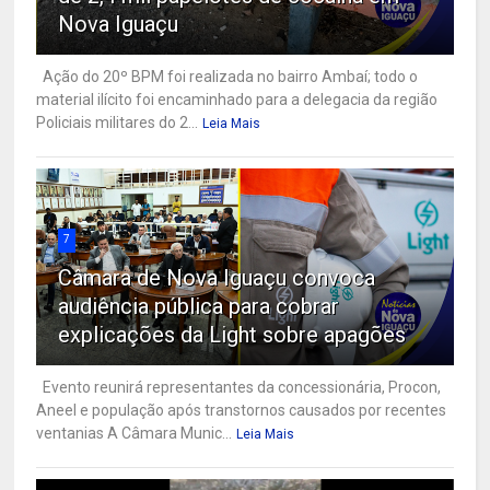
Nova Iguaçu
Ação do 20º BPM foi realizada no bairro Ambaí; todo o
material ilícito foi encaminhado para a delegacia da região
Policiais militares do 2...
Leia Mais
7
Câmara de Nova Iguaçu convoca
audiência pública para cobrar
explicações da Light sobre apagões
Evento reunirá representantes da concessionária, Procon,
Aneel e população após transtornos causados por recentes
ventanias A Câmara Munic...
Leia Mais