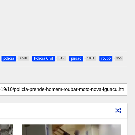
polícia
Polícia Civil
prisão
roubo
4678
345
1031
355