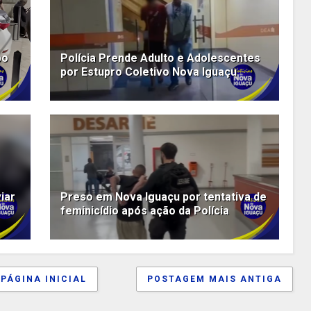
bo
Polícia Prende Adulto e Adolescentes
por Estupro Coletivo Nova Iguaçu
iar
Preso em Nova Iguaçu por tentativa de
feminicídio após ação da Polícia
PÁGINA INICIAL
POSTAGEM MAIS ANTIGA