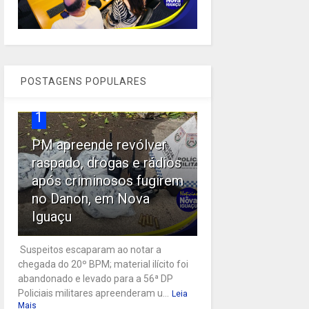
POSTAGENS POPULARES
1
PM apreende revólver
raspado, drogas e rádios
após criminosos fugirem
no Danon, em Nova
Iguaçu
Suspeitos escaparam ao notar a
chegada do 20º BPM; material ilícito foi
abandonado e levado para a 56ª DP
Policiais militares apreenderam u...
Leia
Mais