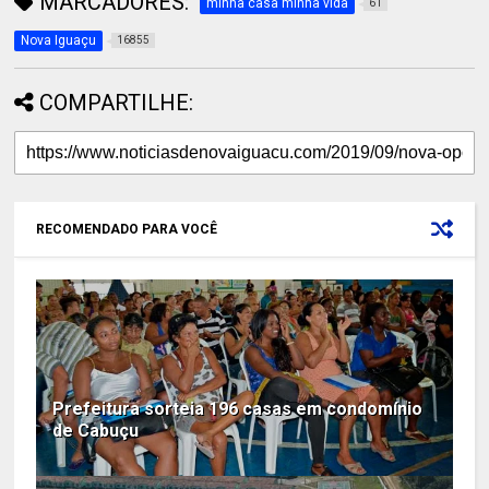
MARCADORES:
minha casa minha vida
61
Nova Iguaçu
16855
COMPARTILHE:
RECOMENDADO PARA VOCÊ
Prefeitura sorteia 196 casas em condomínio
de Cabuçu