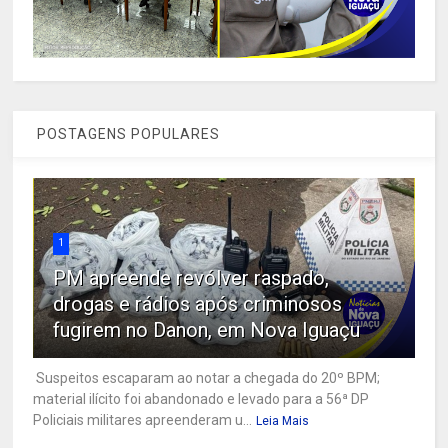
POSTAGENS POPULARES
1
PM apreende revólver raspado,
drogas e rádios após criminosos
fugirem no Danon, em Nova Iguaçu
Suspeitos escaparam ao notar a chegada do 20º BPM;
material ilícito foi abandonado e levado para a 56ª DP
Policiais militares apreenderam u...
Leia Mais