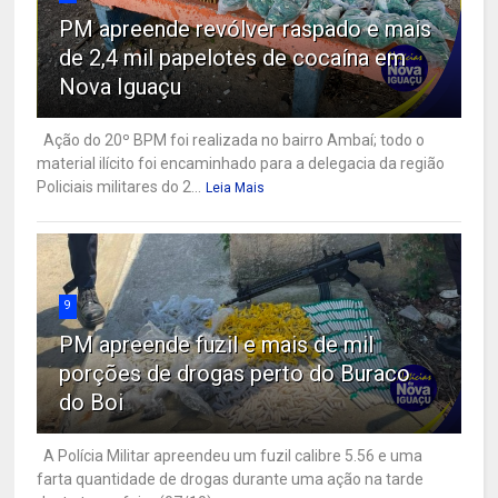
PM apreende revólver raspado e mais
de 2,4 mil papelotes de cocaína em
Nova Iguaçu
Ação do 20º BPM foi realizada no bairro Ambaí; todo o
material ilícito foi encaminhado para a delegacia da região
Policiais militares do 2...
Leia Mais
9
PM apreende fuzil e mais de mil
porções de drogas perto do Buraco
do Boi
A Polícia Militar apreendeu um fuzil calibre 5.56 e uma
farta quantidade de drogas durante uma ação na tarde