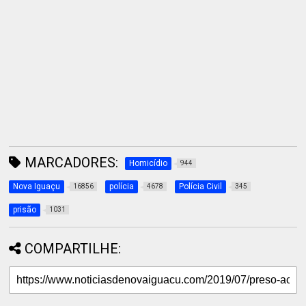
MARCADORES:
Homicídio
944
Nova Iguaçu
polícia
Polícia Civil
16856
4678
345
prisão
1031
COMPARTILHE: