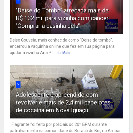
"Deise do Tombo" arrecada mais de
R$ 132 mil para vizinha com câncer:
"Comprar a casinha dela"
Deise Gouveia, mais conhecida como "Deise do tombo",
encerrou a vaquinha onliine que fez em sua página para
ajudar a vizinha Ana P...
Leia Mais
5
Adolescente é apreendido com
revólver e mais de 2,4 mil papelotes
de cocaína em Nova Iguaçu
Flagrante foi feito por policiais do 20º BPM durante
patrulhamento na comunidade do Buraco do Boi, no Ambaí