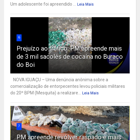
Um adolescente foi apreendido ...
Leia Mais
6
Prejuízo ao tráfico: PM apreende mais
de 3 mil sacolés de cocaína no Buraco
do Boi
NOVA IGUAÇU – Uma denúncia anônima sobre a
comercialização de entorpecentes levou policiais militares
do 20º BPM (Mesquita) a realizare...
Leia Mais
7
PM apreende revólver raspado e mais