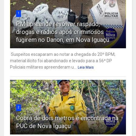
1
PM apreende revólver raspado,
drogas e rádios após criminosos
fugirem no Danon, em Nova Iguaçu
Suspeitos escaparam ao notar a chegada do 20º BPM;
material ilícito foi abandonado e levado para a 56ª DP
Policiais militares apreenderam u...
Leia Mais
2
Cobra de dois metros é encontrada na
PUC de Nova Iguaçu