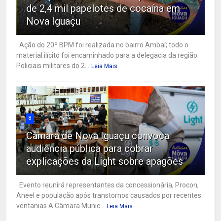
de 2,4 mil papelotes de cocaína em
Nova Iguaçu
Ação do 20º BPM foi realizada no bairro Ambaí; todo o
material ilícito foi encaminhado para a delegacia da região
Policiais militares do 2...
Leia Mais
8
Câmara de Nova Iguaçu convoca
audiência pública para cobrar
explicações da Light sobre apagões
Evento reunirá representantes da concessionária, Procon,
Aneel e população após transtornos causados por recentes
ventanias A Câmara Munic...
Leia Mais