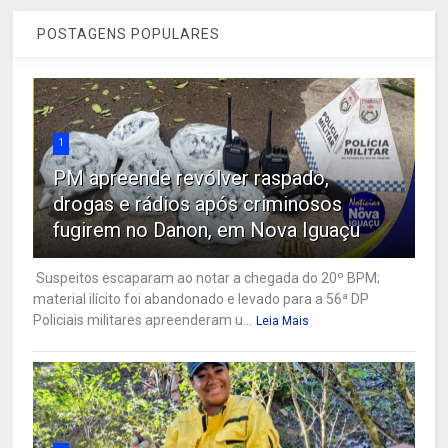
POSTAGENS POPULARES
1
PM apreende revólver raspado,
drogas e rádios após criminosos
fugirem no Danon, em Nova Iguaçu
Suspeitos escaparam ao notar a chegada do 20º BPM;
material ilícito foi abandonado e levado para a 56ª DP
Policiais militares apreenderam u...
Leia Mais