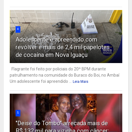
4
Adolescente é apreendido com
revólver e mais de 2,4 mil papelotes
de cocaína em Nova Iguaçu
Flagrante foi feito por policiais do 20º BPM durante
patrulhamento na comunidade do Buraco do Boi, no Ambaí
Um adolescente foi apreendido ...
Leia Mais
5
"Deise do Tombo" arrecada mais de
R$ 132 mil para vizinha com câncer: