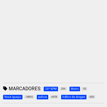
MARCADORES:
20º BPM
Morto
294
30
Nova Iguaçu
polícia
tráfico de drogas
16856
4678
600