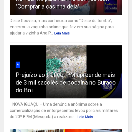
"Comprar a casinha dela"
Deise Gouveia, mais conhecida como "Deise do tombo",
encerrou a vaquinha onliine que fez em sua página para
ajudar a vizinha Ana P...
Leia Mais
6
Prejuízo ao tráfico: PM apreende mais
de 3 mil sacolés de cocaína no Buraco
do Boi
NOVA IGUAÇU – Uma denúncia anônima sobre a
comercialização de entorpecentes levou policiais militares
do 20º BPM (Mesquita) a realizare...
Leia Mais