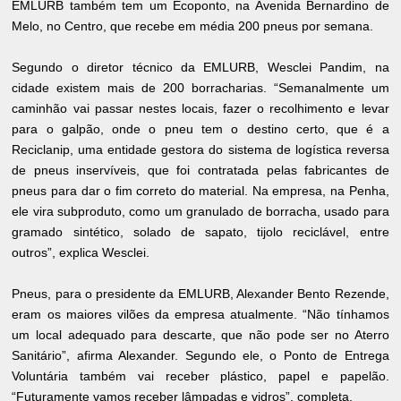
EMLURB também tem um Ecoponto, na Avenida Bernardino de
Melo, no Centro, que recebe em média 200 pneus por semana.
Segundo o diretor técnico da EMLURB, Wesclei Pandim, na
cidade existem mais de 200 borracharias. “Semanalmente um
caminhão vai passar nestes locais, fazer o recolhimento e levar
para o galpão, onde o pneu tem o destino certo, que é a
Reciclanip, uma entidade gestora do sistema de logística reversa
de pneus inservíveis, que foi contratada pelas fabricantes de
pneus para dar o fim correto do material. Na empresa, na Penha,
ele vira subproduto, como um granulado de borracha, usado para
gramado sintético, solado de sapato, tijolo reciclável, entre
outros”, explica Wesclei.
Pneus, para o presidente da EMLURB, Alexander Bento Rezende,
eram os maiores vilões da empresa atualmente. “Não tínhamos
um local adequado para descarte, que não pode ser no Aterro
Sanitário”, afirma Alexander. Segundo ele, o Ponto de Entrega
Voluntária também vai receber plástico, papel e papelão.
“Futuramente vamos receber lâmpadas e vidros”, completa.