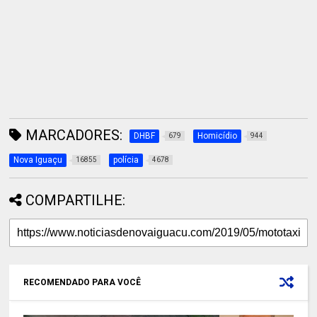
MARCADORES:
DHBF
Homicídio
679
944
Nova Iguaçu
polícia
16855
4678
COMPARTILHE:
RECOMENDADO PARA VOCÊ