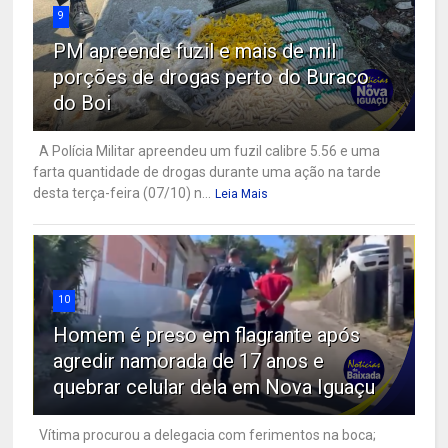
9
PM apreende fuzil e mais de mil
porções de drogas perto do Buraco
do Boi
A Polícia Militar apreendeu um fuzil calibre 5.56 e uma
farta quantidade de drogas durante uma ação na tarde
desta terça-feira (07/10) n...
Leia Mais
10
Homem é preso em flagrante após
agredir namorada de 17 anos e
quebrar celular dela em Nova Iguaçu
Vítima procurou a delegacia com ferimentos na boca;