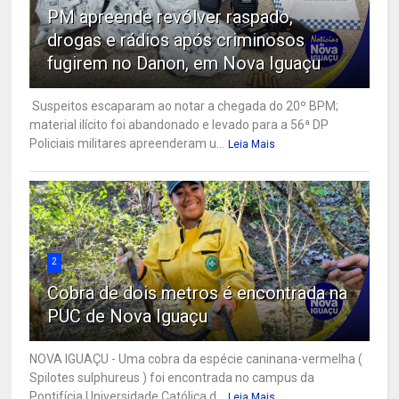
PM apreende revólver raspado,
drogas e rádios após criminosos
fugirem no Danon, em Nova Iguaçu
Suspeitos escaparam ao notar a chegada do 20º BPM;
material ilícito foi abandonado e levado para a 56ª DP
Policiais militares apreenderam u...
Leia Mais
2
Cobra de dois metros é encontrada na
PUC de Nova Iguaçu
NOVA IGUAÇU - Uma cobra da espécie caninana-vermelha (
Spilotes sulphureus ) foi encontrada no campus da
Pontifícia Universidade Católica d...
Leia Mais