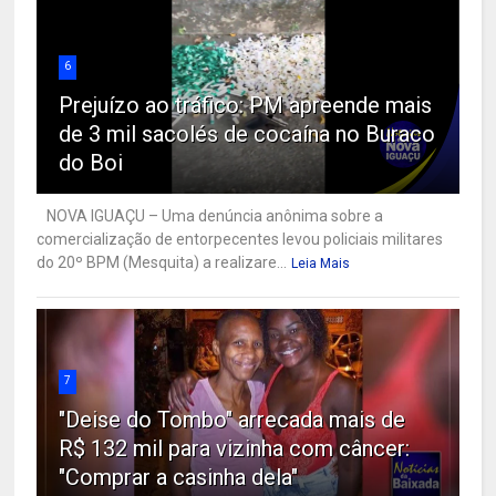
6
Prejuízo ao tráfico: PM apreende mais
de 3 mil sacolés de cocaína no Buraco
do Boi
NOVA IGUAÇU – Uma denúncia anônima sobre a
comercialização de entorpecentes levou policiais militares
do 20º BPM (Mesquita) a realizare...
Leia Mais
7
"Deise do Tombo" arrecada mais de
R$ 132 mil para vizinha com câncer:
"Comprar a casinha dela"