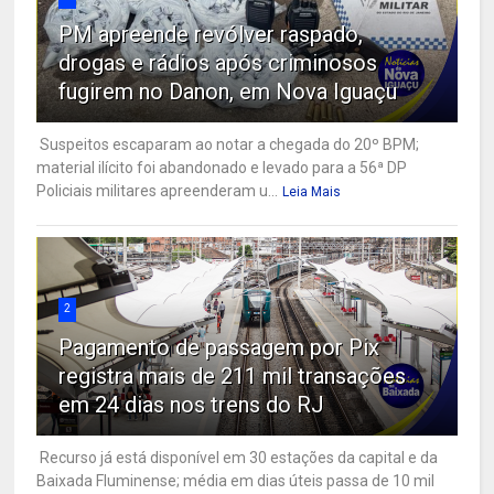
PM apreende revólver raspado,
drogas e rádios após criminosos
fugirem no Danon, em Nova Iguaçu
Suspeitos escaparam ao notar a chegada do 20º BPM;
material ilícito foi abandonado e levado para a 56ª DP
Policiais militares apreenderam u...
Leia Mais
2
Pagamento de passagem por Pix
registra mais de 211 mil transações
em 24 dias nos trens do RJ
Recurso já está disponível em 30 estações da capital e da
Baixada Fluminense; média em dias úteis passa de 10 mil