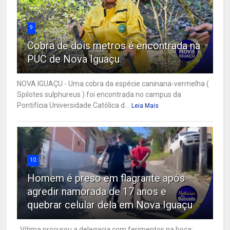
9
Cobra de dois metros é encontrada na
PUC de Nova Iguaçu
NOVA IGUAÇU - Uma cobra da espécie caninana-vermelha (
Spilotes sulphureus ) foi encontrada no campus da
Pontifícia Universidade Católica d...
Leia Mais
10
Homem é preso em flagrante após
agredir namorada de 17 anos e
quebrar celular dela em Nova Iguaçu
Vítima procurou a delegacia com ferimentos na boca;