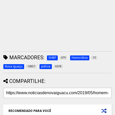
MARCADORES:
DHBF
Homicídios
679
10
Nova Iguaçu
polícia
16857
4678
COMPARTILHE:
RECOMENDADO PARA VOCÊ