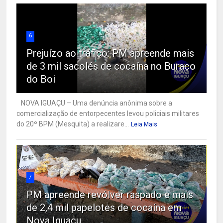
6
Prejuízo ao tráfico: PM apreende mais
de 3 mil sacolés de cocaína no Buraco
do Boi
NOVA IGUAÇU – Uma denúncia anônima sobre a
comercialização de entorpecentes levou policiais militares
do 20º BPM (Mesquita) a realizare...
Leia Mais
7
PM apreende revólver raspado e mais
de 2,4 mil papelotes de cocaína em
Nova Iguaçu