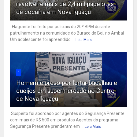
revólver e mais de 2,4 mil papelotes
de cocaína em Nova Iguaçu
Flagrante foi feito por policiais do 20º BPM durante
patrulhamento na comunidade do Buraco do Boi, no Ambaí
Um adolescente foi apreendido ...
Leia Mais
5
Homem é preso por furtar bacalhau e
queijos em supermercado no Centro
de Nova Iguaçu
Suspeito foi abordado por agentes do Segurança Presente
com mais de R$ 500 em produtos Agentes do programa
Segurança Presente prenderam em ...
Leia Mais