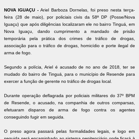
NOVA IGUAÇU -
Ariel Barboza Dornelas, foi preso nesta terça-
feira (28 de maio), por policiais civis da 58ª DP (Posse/Nova
Iguaçu) que após diligências localizaram ele no bairro Tinguá, em
Nova Iguaçu, dando cumprimento a mandado de prisão
temporária pela prática dos crimes de tráfico de drogas,
associação para o tráfico de drogas, homicídio e porte ilegal de
arma de fogo.
Segundo a polícia, Ariel é acusado de no ano de 2018, ter se
mudado do bairro de Tinguá, para o município de Resende para
exercer a função de gerente no tráfico de drogas local.
Durante operação deflagrada por policiais militares do 37º BPM
de Resende, o acusado, na companhia de outros comparsas,
efetuaram disparos de arma de fogo contra os agentes
conseguindo fugir em seguida.
O preso agora passará pelas formalidades legais, e logo em
seguida será encaminhado ao sistema penitenciário onde ficará à