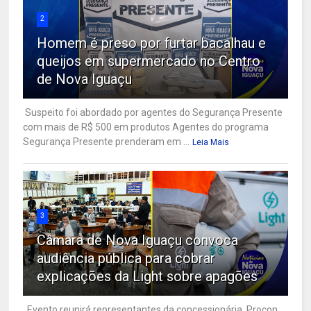
2
Homem é preso por furtar bacalhau e
queijos em supermercado no Centro
de Nova Iguaçu
Suspeito foi abordado por agentes do Segurança Presente
com mais de R$ 500 em produtos Agentes do programa
Segurança Presente prenderam em ...
Leia Mais
3
Câmara de Nova Iguaçu convoca
audiência pública para cobrar
explicações da Light sobre apagões
Evento reunirá representantes da concessionária, Procon,