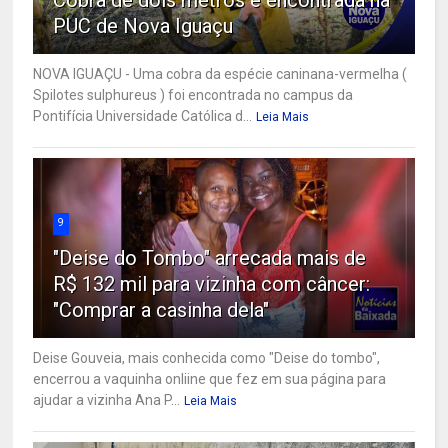
Cobra de dois metros é encontrada na
PUC de Nova Iguaçu
NOVA IGUAÇU - Uma cobra da espécie caninana-vermelha (
Spilotes sulphureus ) foi encontrada no campus da
Pontifícia Universidade Católica d...
Leia Mais
9
"Deise do Tombo" arrecada mais de
R$ 132 mil para vizinha com câncer:
"Comprar a casinha dela"
Deise Gouveia, mais conhecida como "Deise do tombo",
encerrou a vaquinha onliine que fez em sua página para
ajudar a vizinha Ana P...
Leia Mais