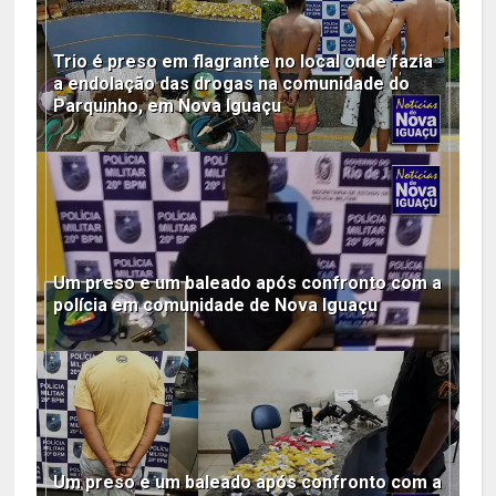
Trio é preso em flagrante no local onde fazia
a endolação das drogas na comunidade do
Parquinho, em Nova Iguaçu
Um preso e um baleado após confronto com a
polícia em comunidade de Nova Iguaçu
Um preso e um baleado após confronto com a