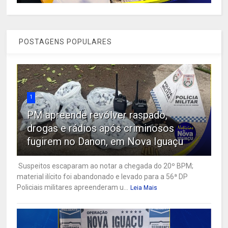
POSTAGENS POPULARES
1
PM apreende revólver raspado,
drogas e rádios após criminosos
fugirem no Danon, em Nova Iguaçu
Suspeitos escaparam ao notar a chegada do 20º BPM;
material ilícito foi abandonado e levado para a 56ª DP
Policiais militares apreenderam u...
Leia Mais