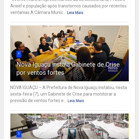
Aneel e população após transtornos causados por recentes
ventanias A Câmara Munic...
Leia Mais
4
Nova Iguaçu instala Gabinete de Crise
por ventos fortes
NOVA IGUAÇU – A Prefeitura de Nova Iguaçu instalou, nesta
sexta-feira (7), um Gabinete de Crise para monitorar a
previsão de ventos fortes e...
Leia Mais
5