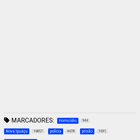
MARCADORES:
Homicídio
944
Nova Iguaçu
polícia
prisão
16857
4678
1031