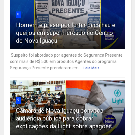
8
Homem é preso por furtar bacalhau e
queijos em supermercado no Centro
de Nova Iguaçu
Suspeito foi abordado por agentes do Segurança Presente
com mais de R$ 500 em produtos Agentes do programa
Segurança Presente prenderam em ...
Leia Mais
9
Câmara de Nova Iguaçu convoca
audiência pública para cobrar
explicações da Light sobre apagões