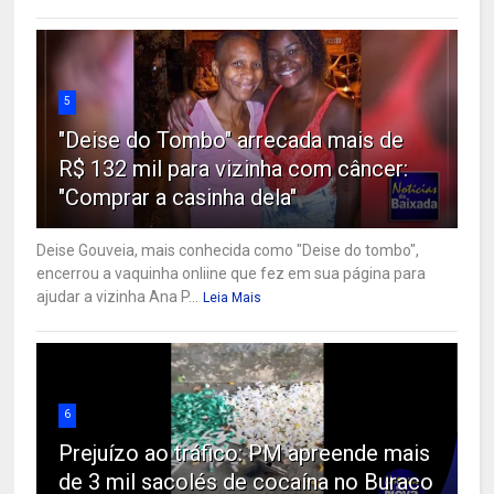
5
"Deise do Tombo" arrecada mais de
R$ 132 mil para vizinha com câncer:
"Comprar a casinha dela"
Deise Gouveia, mais conhecida como "Deise do tombo",
encerrou a vaquinha onliine que fez em sua página para
ajudar a vizinha Ana P...
Leia Mais
6
Prejuízo ao tráfico: PM apreende mais
de 3 mil sacolés de cocaína no Buraco