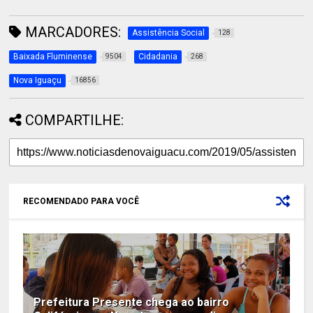
MARCADORES:
Assistência Social
128
Baixada Fluminense
Cidadania
9504
268
Nova Iguaçu
16856
COMPARTILHE:
RECOMENDADO PARA VOCÊ
Prefeitura Presente chega ao bairro