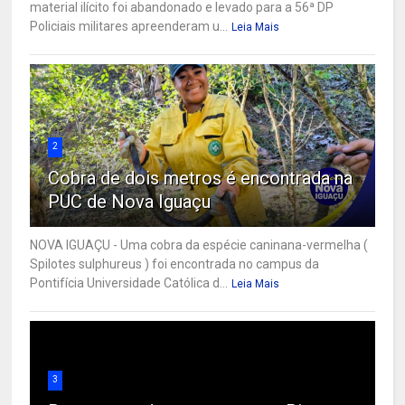
material ilícito foi abandonado e levado para a 56ª DP
Policiais militares apreenderam u...
Leia Mais
2
Cobra de dois metros é encontrada na
PUC de Nova Iguaçu
NOVA IGUAÇU - Uma cobra da espécie caninana-vermelha (
Spilotes sulphureus ) foi encontrada no campus da
Pontifícia Universidade Católica d...
Leia Mais
3