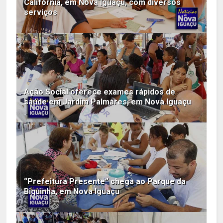
Califórnia, em Nova Iguaçu, com diversos
serviços
Ação Social oferece exames rápidos de
saúde em Jardim Palmares, em Nova Iguaçu
“Prefeitura Presente” chega ao Parque da
Biquinha, em Nova Iguaçu