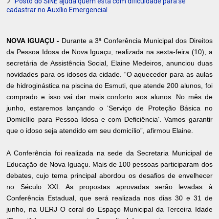
Posto do SINE ajuda quem está com dificuldade para se
cadastrar no Auxílio Emergencial
NOVA IGUAÇU -
Durante a 3ª Conferência Municipal dos Direitos
da Pessoa Idosa de Nova Iguaçu, realizada na sexta-feira (10), a
secretária de Assistência Social, Elaine Medeiros, anunciou duas
novidades para os idosos da cidade. “O aquecedor para as aulas
de hidroginástica na piscina do Esmuti, que atende 200 alunos, foi
comprado e isso vai dar mais conforto aos alunos. No mês de
junho, estaremos lançando o ‘Serviço de Proteção Básica no
Domicílio para Pessoa Idosa e com Deficiência’. Vamos garantir
que o idoso seja atendido em seu domicílio”, afirmou Elaine.
A Conferência foi realizada na sede da Secretaria Municipal de
Educação de Nova Iguaçu. Mais de 100 pessoas participaram dos
debates, cujo tema principal abordou os desafios de envelhecer
no Século XXI. As propostas aprovadas serão levadas à
Conferência Estadual, que será realizada nos dias 30 e 31 de
junho, na UERJ O coral do Espaço Municipal da Terceira Idade