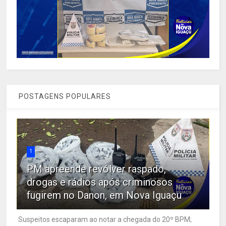
POSTAGENS POPULARES
1
PM apreende revólver raspado,
drogas e rádios após criminosos
fugirem no Danon, em Nova Iguaçu
Suspeitos escaparam ao notar a chegada do 20º BPM;