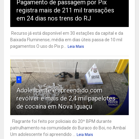
Pagamento de passagem por Pix
registra mais de 211 mil transações
em 24 dias nos trens do RJ
Recurso já está disponível em 30 estações da capital e da
Baixada Fluminense; média em dias úteis passa de 10 mil
pagamentos O uso do Pix p...
Leia Mais
4
Adolescente é apreendido com
revólver e mais de 2,4 mil papelotes
de cocaína em Nova Iguaçu
Flagrante foi feito por policiais do 20º BPM durante
patrulhamento na comunidade do Buraco do Boi, no Ambaí
Um adolescente foi apreendido ...
Leia Mais