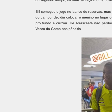
do segundo tempo, na final da Taça Rio na noit
Bill começou o jogo no banco de reservas, ma
do campo, decidiu colocar o menino no lugar d
pro fundo e cruzou. De Arrascaeta não perd
Vasco da Gama nos pênaltis.