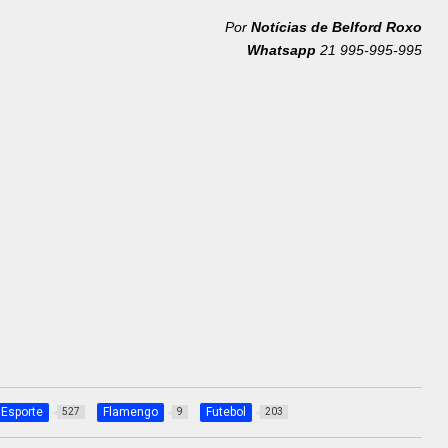
Por
Notícias de Belford Roxo
Whatsapp
21 995-995-995
Esporte
Flamengo
Futebol
527
9
203