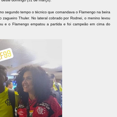
e deste domingo (31 de março).
s no segundo tempo o técnico que comandava o Flamengo na beira
o zagueiro Thuler. No lateral cobrado por Rodnei, o menino levou
oou e o Flamengo empatou a partida e foi campeão em cima do