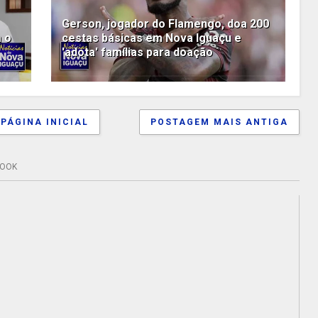
Gerson, jogador do Flamengo, doa 200
a o
cestas básicas em Nova Iguaçu e
'adota' famílias para doação
PÁGINA INICIAL
POSTAGEM MAIS ANTIGA
BOOK