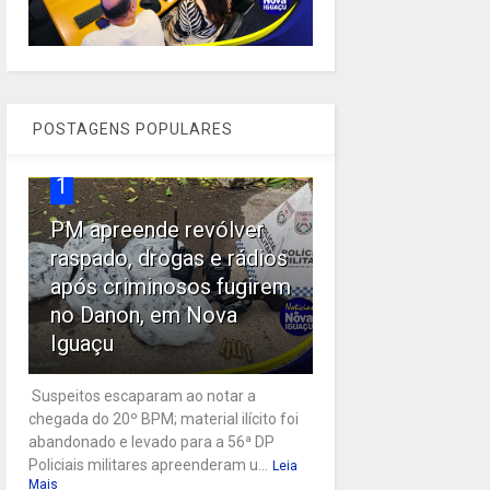
POSTAGENS POPULARES
1
PM apreende revólver
raspado, drogas e rádios
após criminosos fugirem
no Danon, em Nova
Iguaçu
Suspeitos escaparam ao notar a
chegada do 20º BPM; material ilícito foi
abandonado e levado para a 56ª DP
Policiais militares apreenderam u...
Leia
Mais