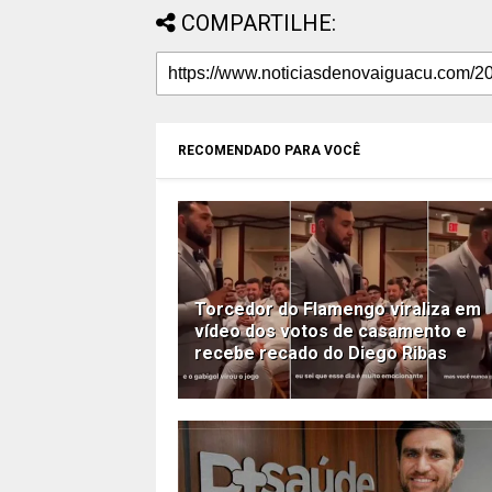
COMPARTILHE:
RECOMENDADO PARA VOCÊ
Torcedor do Flamengo viraliza em
vídeo dos votos de casamento e
recebe recado do Diego Ribas