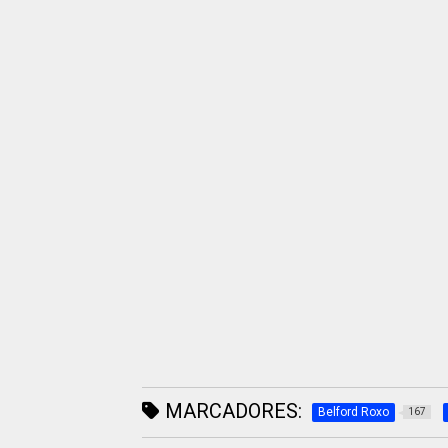
MARCADORES:
Belford Roxo
167