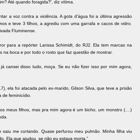
im? Até quando foragida?', diz vítima.
tar a voz contra a violência. A gota d'água foi a última agressão
nos e teve 3 filhos, a agrediu com uma garrafa e cacos de vidro.
aixada Fluminense.
ror para a repórter Larissa Schimidt, do RJ2. Ela tem marcas na
os na boca e por todo o rosto que faz questão de mostrar.
que já cansei disso tudo, moça. Se eu não fizer isso por mim agora,
 ela foi atacada pelo ex-marido, Gilson Silva, que teve a prisão
 de feminicídio.
dos meus filhos, mas pra mim agora é um bicho, um monstro (....)
toda.
 saiu me cortando. Quase perfurou meu pulmão. Minha filha viu
tudo. Ela que ajudou, se não eu estava morta."