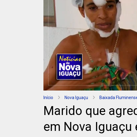
Início
Nova Iguaçu
Baixada Fluminens
Marido que agre
em Nova Iguaçu 