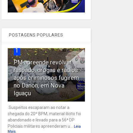
POSTAGENS POPULARES
1
PM apreende revólver
raspado, drogas e rádios
após criminosos fugirem
no Danon, em Nova
Iguaçu
Suspeitos escaparam ao notar a
chegada do 20º BPM; material ilícito foi
abandonado e levado para a 56ª DP
Policiais militares apreenderam u...
Leia
Mais