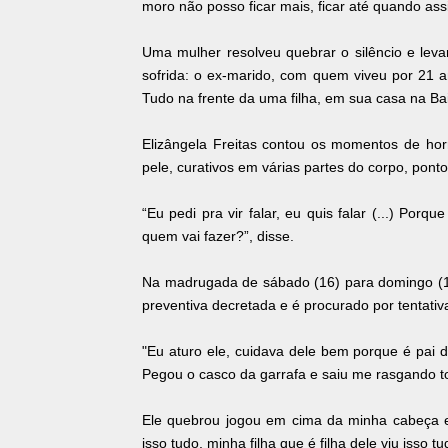
moro não posso ficar mais, ficar até quando ass
Uma mulher resolveu quebrar o silêncio e levan
sofrida: o ex-marido, com quem viveu por 21 a
Tudo na frente da uma filha, em sua casa na B
Elizângela Freitas contou os momentos de hor
pele, curativos em várias partes do corpo, pont
“Eu pedi pra vir falar, eu quis falar (...) Por
quem vai fazer?”, disse.
Na madrugada de sábado (16) para domingo (17),
preventiva decretada e é procurado por tentativa
"Eu aturo ele, cuidava dele bem porque é pai 
Pegou o casco da garrafa e saiu me rasgando 
Ele quebrou jogou em cima da minha cabeça e
isso tudo, minha filha que é filha dele viu isso 