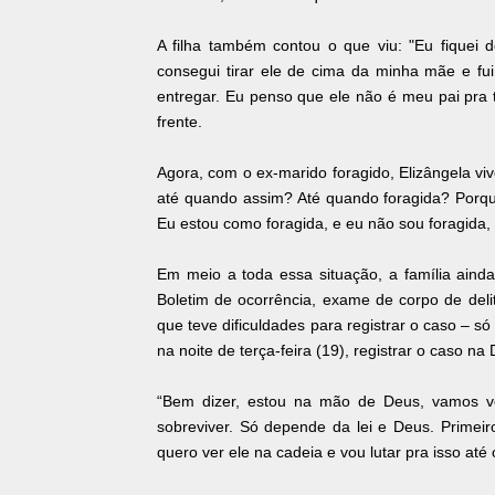
A filha também contou o que viu: "Eu fiquei 
consegui tirar ele de cima da minha mãe e fui
entregar. Eu penso que ele não é meu pai pra t
frente.
Agora, com o ex-marido foragido, Elizângela vi
até quando assim? Até quando foragida? Porqu
Eu estou como foragida, e eu não sou foragida, n
Em meio a toda essa situação, a família ainda
Boletim de ocorrência, exame de corpo de delit
que teve dificuldades para registrar o caso – s
na noite de terça-feira (19), registrar o caso 
“Bem dizer, estou na mão de Deus, vamos ve
sobreviver. Só depende da lei e Deus. Primeiro
quero ver ele na cadeia e vou lutar pra isso até 