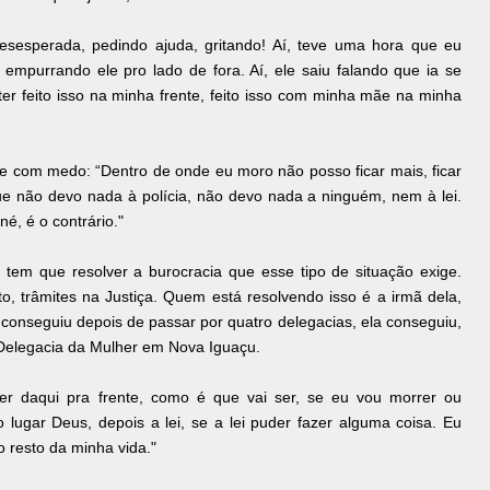
desesperada, pedindo ajuda, gritando! Aí, teve uma hora que eu
 empurrando ele pro lado de fora. Aí, ele saiu falando que ia se
er feito isso na minha frente, feito isso com minha mãe na minha
ve com medo: “Dentro de onde eu moro não posso ficar mais, ficar
e não devo nada à polícia, não devo nada a ninguém, nem à lei.
é, é o contrário."
 tem que resolver a burocracia que esse tipo de situação exige.
o, trâmites na Justiça. Quem está resolvendo isso é a irmã dela,
ó conseguiu depois de passar por quatro delegacias, ela conseguiu,
na Delegacia da Mulher em Nova Iguaçu.
r daqui pra frente, como é que vai ser, se eu vou morrer ou
 lugar Deus, depois a lei, se a lei puder fazer alguma coisa. Eu
o resto da minha vida."