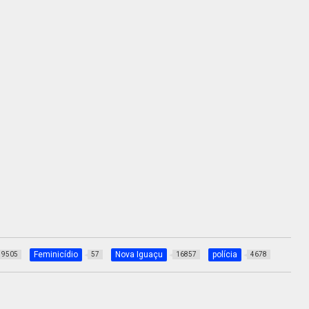
Feminicídio
Nova Iguaçu
polícia
9505
57
16857
4678