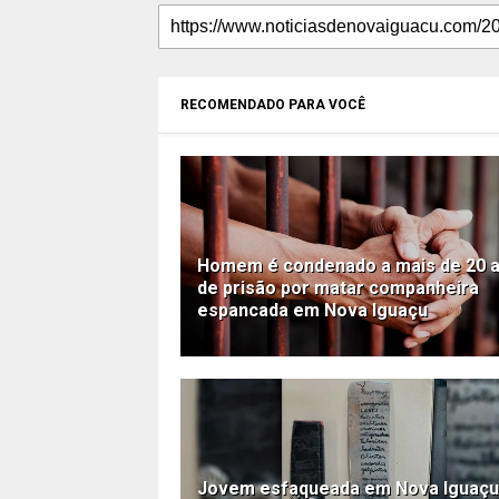
RECOMENDADO PARA VOCÊ
Homem é condenado a mais de 20 
de prisão por matar companheira
espancada em Nova Iguaçu
Jovem esfaqueada em Nova Iguaçu