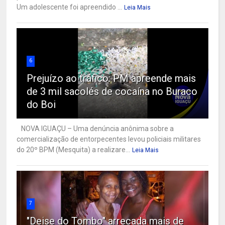
Um adolescente foi apreendido ...
Leia Mais
6
Prejuízo ao tráfico: PM apreende mais
de 3 mil sacolés de cocaína no Buraco
do Boi
NOVA IGUAÇU – Uma denúncia anônima sobre a
comercialização de entorpecentes levou policiais militares
do 20º BPM (Mesquita) a realizare...
Leia Mais
7
"Deise do Tombo" arrecada mais de