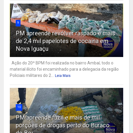
9
PM apreende revólver raspado e mais
de 2,4 mil papelotes de cocaína em
Nova Iguaçu
Ação do 20º BPM foi realizada no bairro Ambaí; todo o
material ilícito foi encaminhado para a delegacia da região
Policiais militares do 2...
Leia Mais
10
PM apreende fuzil e mais de mil
porções de drogas perto do Buraco