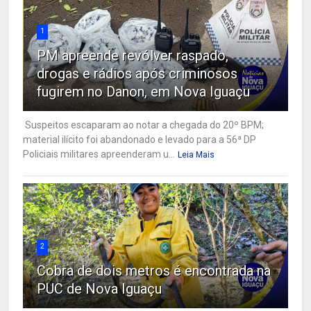
1
PM apreende revólver raspado,
drogas e rádios após criminosos
fugirem no Danon, em Nova Iguaçu
Suspeitos escaparam ao notar a chegada do 20º BPM;
material ilícito foi abandonado e levado para a 56ª DP
Policiais militares apreenderam u...
Leia Mais
2
Cobra de dois metros é encontrada na
PUC de Nova Iguaçu