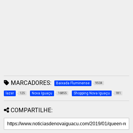
MARCADORES:
Baixada Fluminense
9504
lazer
Nova Iguaçu
Shopping Nova Iguaçu
125
16855
181
COMPARTILHE: