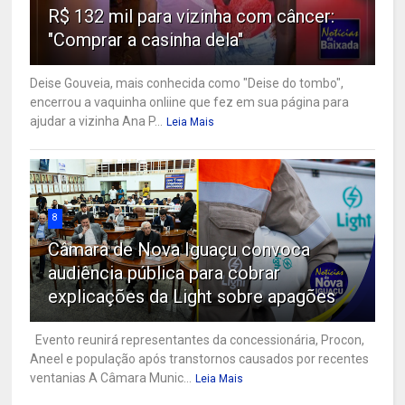
R$ 132 mil para vizinha com câncer:
"Comprar a casinha dela"
Deise Gouveia, mais conhecida como "Deise do tombo",
encerrou a vaquinha onliine que fez em sua página para
ajudar a vizinha Ana P...
Leia Mais
8
Câmara de Nova Iguaçu convoca
audiência pública para cobrar
explicações da Light sobre apagões
Evento reunirá representantes da concessionária, Procon,
Aneel e população após transtornos causados por recentes
ventanias A Câmara Munic...
Leia Mais