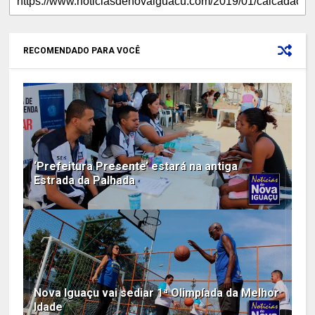
RECOMENDADO PARA VOCÊ
‘Prefeitura Presente’ estará na antiga
Estrada da Palhada
Nova Iguaçu vai sediar 1ª Olimpíada da Melhor
Idade