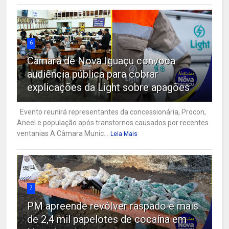
6
Câmara de Nova Iguaçu convoca
audiência pública para cobrar
explicações da Light sobre apagões
Evento reunirá representantes da concessionária, Procon,
Aneel e população após transtornos causados por recentes
ventanias A Câmara Munic...
Leia Mais
7
PM apreende revólver raspado e mais
de 2,4 mil papelotes de cocaína em