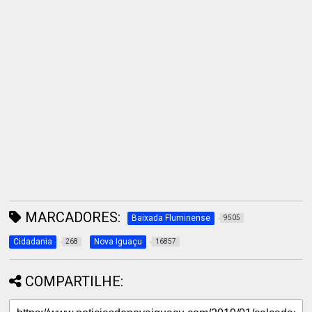
MARCADORES:
Baixada Fluminense
9505
Cidadania
Nova Iguaçu
268
16857
COMPARTILHE: