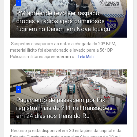
1
PM apreende revólver raspado,
drogas e rádios após criminosos
fugirem no Danon, em Nova Iguaçu
Suspeitos escaparam ao notar a chegada do 20º BPM;
material ilícito foi abandonado e levado para a 56ª DP
Policiais militares apreenderam u...
Leia Mais
2
Pagamento de passagem por Pix
registra mais de 211 mil transações
em 24 dias nos trens do RJ
Recurso já está disponível em 30 estações da capital e da