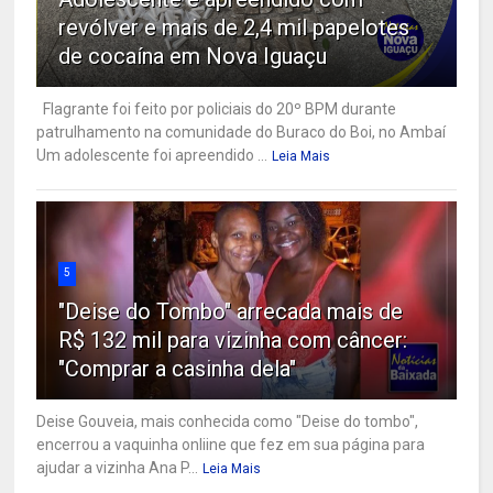
revólver e mais de 2,4 mil papelotes
de cocaína em Nova Iguaçu
Flagrante foi feito por policiais do 20º BPM durante
patrulhamento na comunidade do Buraco do Boi, no Ambaí
Um adolescente foi apreendido ...
Leia Mais
5
"Deise do Tombo" arrecada mais de
R$ 132 mil para vizinha com câncer:
"Comprar a casinha dela"
Deise Gouveia, mais conhecida como "Deise do tombo",
encerrou a vaquinha onliine que fez em sua página para
ajudar a vizinha Ana P...
Leia Mais