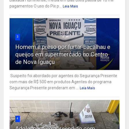
Baixada Fluminense; média em dias úteis passa de 10 mil
pagamentos O uso do Pix p...
Leia Mais
3
Homem é preso por furtar bacalhau e
queijos em supermercado no Centro
de Nova Iguaçu
Suspeito foi abordado por agentes do Segurança Presente
com mais de R$ 500 em produtos Agentes do programa
Segurança Presente prenderam em ...
Leia Mais
4
Adolescente é apreendido com