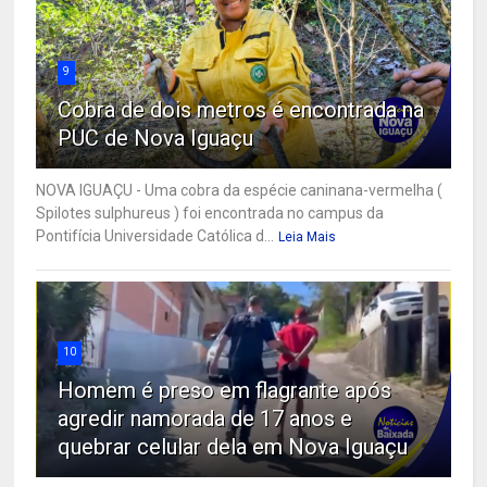
9
Cobra de dois metros é encontrada na
PUC de Nova Iguaçu
NOVA IGUAÇU - Uma cobra da espécie caninana-vermelha (
Spilotes sulphureus ) foi encontrada no campus da
Pontifícia Universidade Católica d...
Leia Mais
10
Homem é preso em flagrante após
agredir namorada de 17 anos e
quebrar celular dela em Nova Iguaçu