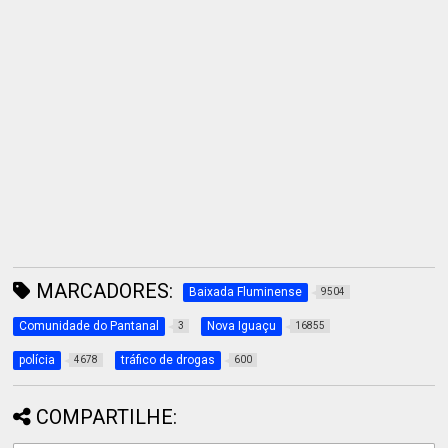
MARCADORES:
Baixada Fluminense
9504
Comunidade do Pantanal
Nova Iguaçu
3
16855
polícia
tráfico de drogas
4678
600
COMPARTILHE: