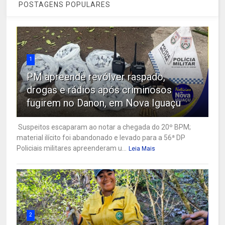
POSTAGENS POPULARES
1
PM apreende revólver raspado,
drogas e rádios após criminosos
fugirem no Danon, em Nova Iguaçu
Suspeitos escaparam ao notar a chegada do 20º BPM;
material ilícito foi abandonado e levado para a 56ª DP
Policiais militares apreenderam u...
Leia Mais
2