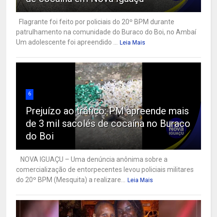
Flagrante foi feito por policiais do 20º BPM durante
patrulhamento na comunidade do Buraco do Boi, no Ambaí
Um adolescente foi apreendido ...
Leia Mais
6
Prejuízo ao tráfico: PM apreende mais
de 3 mil sacolés de cocaína no Buraco
do Boi
NOVA IGUAÇU – Uma denúncia anônima sobre a
comercialização de entorpecentes levou policiais militares
do 20º BPM (Mesquita) a realizare...
Leia Mais