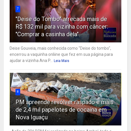
7
"Deise do Tombo" arrecada mais de
R$ 132 mil para vizinha com câncer:
"Comprar a casinha dela"
Deise Gouveia, mais conhecida como "Deise do tombo",
encerrou a vaquinha onliine que fez em sua página para
ajudar a vizinha Ana P...
Leia Mais
8
PM apreende revólver raspado e mais
de 2,4 mil papelotes de cocaína em
Nova Iguaçu