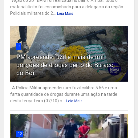
Ação do 20º BPM foi realizada no bairro Ambaí; todo o
material ilícito foi encaminhado para a delegacia da região
Policiais militares do 2...
Leia Mais
9
PM apreende fuzil e mais de mil
porções de drogas perto do Buraco
do Boi
A Polícia Militar apreendeu um fuzil calibre 5.56 e uma
farta quantidade de drogas durante uma ação na tarde
desta terça-feira (07/10) n...
Leia Mais
10