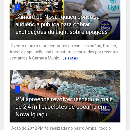
8
Câmara de Nova Iguaçu convoca
audiência pública para cobrar
explicações da Light sobre apagões
Evento reunirá representantes da concessionária, Procon,
Aneel e população após transtornos causados por recentes
ventanias A Câmara Munic...
Leia Mais
9
PM apreende revólver raspado e mais
de 2,4 mil papelotes de cocaína em
Nova Iguaçu
Ação do 20º BPM foi realizada no bairro Ambaí; todo o