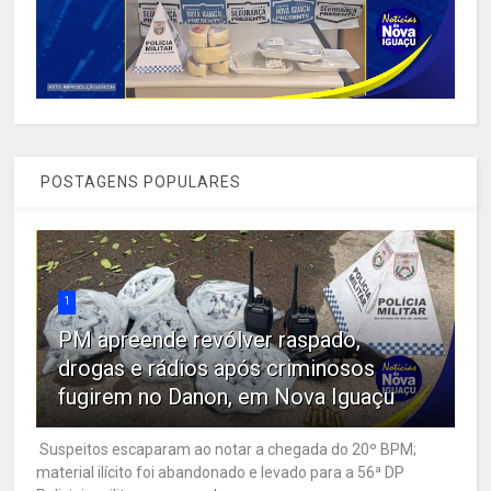
POSTAGENS POPULARES
1
PM apreende revólver raspado,
drogas e rádios após criminosos
fugirem no Danon, em Nova Iguaçu
Suspeitos escaparam ao notar a chegada do 20º BPM;
material ilícito foi abandonado e levado para a 56ª DP