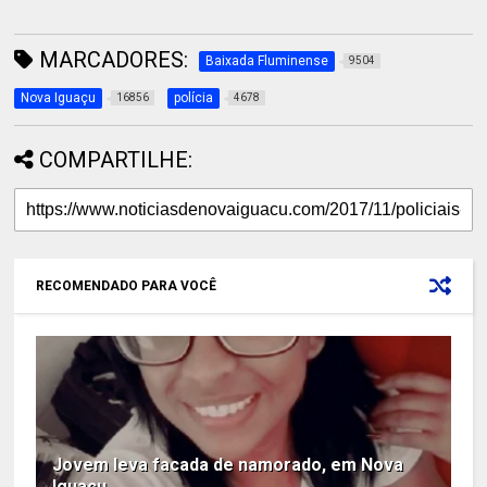
MARCADORES:
Baixada Fluminense
9504
Nova Iguaçu
polícia
16856
4678
COMPARTILHE:
RECOMENDADO PARA VOCÊ
Jovem leva facada de namorado, em Nova
Iguaçu