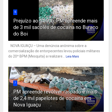
6
Prejuízo ao tráfico: PM apreende mais
de 3 mil sacolés de cocaína no Buraco
do Boi
NOVA IGUAÇU – Uma denúncia anônima sobre a
comercialização de entorpecentes levou policiais militares
do 20º BPM (Mesquita) a realizare...
Leia Mais
7
PM apreende revólver raspado e mais
de 2,4 mil papelotes de cocaína em
Nova Iguaçu