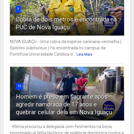
9
Cobra de dois metros é encontrada na
PUC de Nova Iguaçu
NOVA IGUAÇU - Uma cobra da espécie caninana-vermelha (
Spilotes sulphureus ) foi encontrada no campus da
Pontifícia Universidade Católica d...
Leia Mais
10
Homem é preso em flagrante após
agredir namorada de 17 anos e
quebrar celular dela em Nova Iguaçu
Vítima procurou a delegacia com ferimentos na boca;
investigado já tinha histórico de violência doméstica contra a