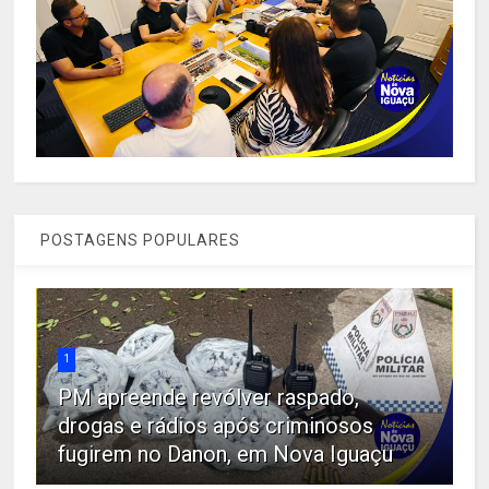
POSTAGENS POPULARES
1
PM apreende revólver raspado,
drogas e rádios após criminosos
fugirem no Danon, em Nova Iguaçu