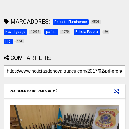
MARCADORES:
Baixada Fluminense
9505
Nova Iguaçu
polícia
Polícia Federal
16857
4678
50
PRF
114
COMPARTILHE:
RECOMENDADO PARA VOCÊ