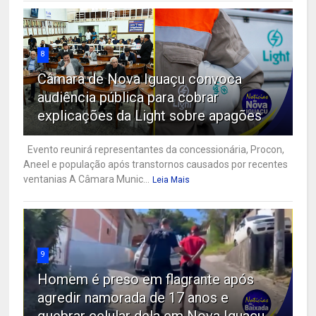
8
Câmara de Nova Iguaçu convoca
audiência pública para cobrar
explicações da Light sobre apagões
Evento reunirá representantes da concessionária, Procon,
Aneel e população após transtornos causados por recentes
ventanias A Câmara Munic...
Leia Mais
9
Homem é preso em flagrante após
agredir namorada de 17 anos e