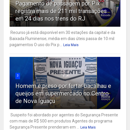
Pagamento de passagem por Pix
registra mais de 211 mil transações
em 24 dias nos trens do RJ
Recurso já está disponível em 30 estações da capital e da
Baixada Fluminense; média em dias úteis passa de 10 mil
pagamentos O uso do Pix p...
Leia Mais
3
Homem é preso por furtar bacalhau e
queijos em supermercado no Centro
de Nova Iguaçu
Suspeito foi abordado por agentes do Segurança Presente
com mais de R$ 500 em produtos Agentes do programa
Segurança Presente prenderam em ...
Leia Mais