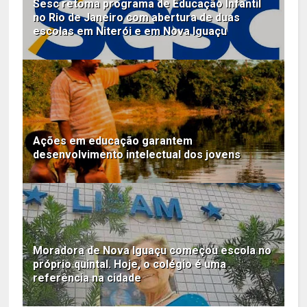
Sesc retoma programa de Educação Infantil
no Rio de Janeiro com abertura de duas
escolas em Niterói e em Nova Iguaçu
Ações em educação garantem
desenvolvimento intelectual dos jovens
Moradora de Nova Iguaçu começou escola no
próprio quintal. Hoje, o colégio é uma
referência na cidade