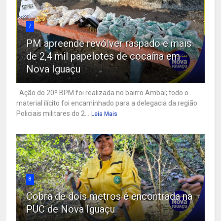
7
PM apreende revólver raspado e mais
de 2,4 mil papelotes de cocaína em
Nova Iguaçu
Ação do 20º BPM foi realizada no bairro Ambaí; todo o
material ilícito foi encaminhado para a delegacia da região
Policiais militares do 2...
Leia Mais
8
Cobra de dois metros é encontrada na
PUC de Nova Iguaçu