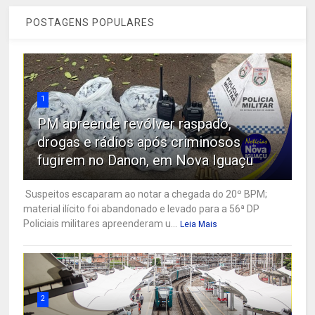
POSTAGENS POPULARES
1
PM apreende revólver raspado,
drogas e rádios após criminosos
fugirem no Danon, em Nova Iguaçu
Suspeitos escaparam ao notar a chegada do 20º BPM;
material ilícito foi abandonado e levado para a 56ª DP
Policiais militares apreenderam u...
Leia Mais
2