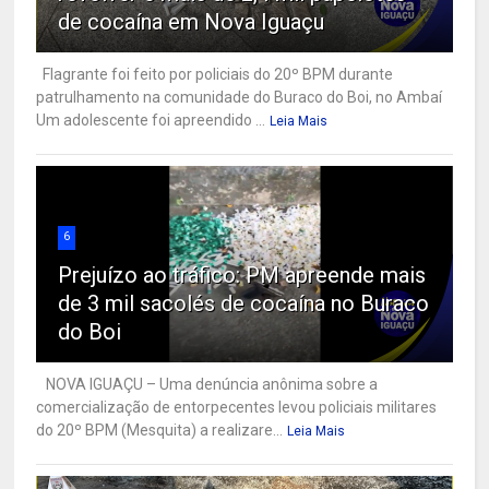
de cocaína em Nova Iguaçu
Flagrante foi feito por policiais do 20º BPM durante
patrulhamento na comunidade do Buraco do Boi, no Ambaí
Um adolescente foi apreendido ...
Leia Mais
6
Prejuízo ao tráfico: PM apreende mais
de 3 mil sacolés de cocaína no Buraco
do Boi
NOVA IGUAÇU – Uma denúncia anônima sobre a
comercialização de entorpecentes levou policiais militares
do 20º BPM (Mesquita) a realizare...
Leia Mais