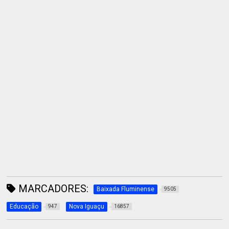
MARCADORES:
Baixada Fluminense
9505
Educação
Nova Iguaçu
947
16857