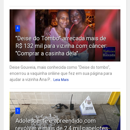
4
"Deise do Tombo" arrecada mais de
R$ 132 mil para vizinha com câncer:
"Comprar a casinha dela"
Deise Gouveia, mais conhecida como "Deise do tombo",
encerrou a vaquinha onliine que fez em sua página para
ajudar a vizinha Ana P...
Leia Mais
5
Adolescente é apreendido com
revólver e mais de 2,4 mil papelotes