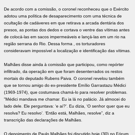
De acordo com a comissão, o coronel reconheceu que o Exército
adotou uma política de desaparecimento com uma técnica de
ocultação de cadáveres em que retirava a arcada dentária dos
presos, as pontas dos dedos e cortava o ventre das vítimas antes
de colocá-las em sacos impermeáveis e lançá-las em um rio na
região serrana do Rio. Dessa forma , os torturadores
consideravam impossível a localização e identificação das vítimas.
Malhães disse ainda à comissão que participou, como repórter
infiltrado, da operação em que foram desenterrados os restos
mortais do deputado Rubens Paiva. O coronel revelou também
que se tornou amigo do ex-presidente Emílio Garrastazu Médici
(1969-1974), que costumava chamá-lo para resolver problemas.
"Médici mandava me chamar. Eu ia lá no palácio. Já almocei do
lado dele. Ele perguntava: ‘e aí?’. Eu dizia, ‘O senhor quer que eu
resolva? Eu resolvo’. ‘Então está, Malhães, resolve”, diz a
transcrição das declarações de Malhães.
O depoimento de Paulo Malhães foi discutido hoje (30) no Fórum