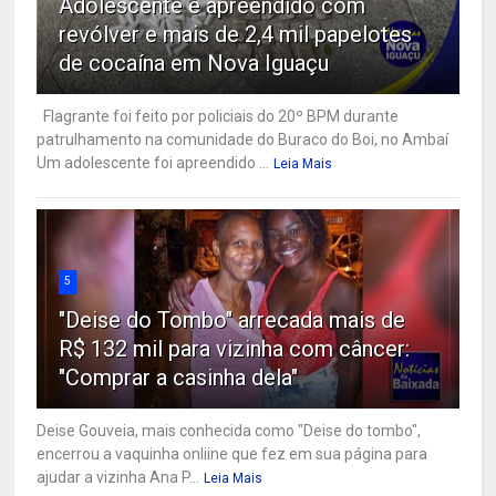
Adolescente é apreendido com
revólver e mais de 2,4 mil papelotes
de cocaína em Nova Iguaçu
Flagrante foi feito por policiais do 20º BPM durante
patrulhamento na comunidade do Buraco do Boi, no Ambaí
Um adolescente foi apreendido ...
Leia Mais
5
"Deise do Tombo" arrecada mais de
R$ 132 mil para vizinha com câncer:
"Comprar a casinha dela"
Deise Gouveia, mais conhecida como "Deise do tombo",
encerrou a vaquinha onliine que fez em sua página para
ajudar a vizinha Ana P...
Leia Mais