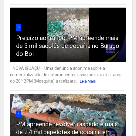
6
Prejuízo ao tráfico: PM apreende mais
de 3 mil sacolés de cocaína no Buraco
do Boi
NOVA IGUAÇU – Uma denúncia anônima sobre a
comercialização de entorpecentes levou policiais militares
do 20º BPM (Mesquita) a realizare...
Leia Mais
7
PM apreende revólver raspado e mais
de 2,4 mil papelotes de cocaína em