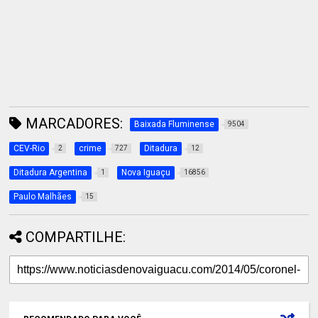
MARCADORES:
Baixada Fluminense
9504
CEV-Rio
crime
Ditadura
2
727
12
Ditadura Argentina
Nova Iguaçu
1
16856
Paulo Malhães
15
COMPARTILHE: