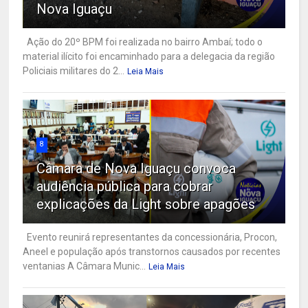
Nova Iguaçu
Ação do 20º BPM foi realizada no bairro Ambaí; todo o
material ilícito foi encaminhado para a delegacia da região
Policiais militares do 2...
Leia Mais
8
Câmara de Nova Iguaçu convoca
audiência pública para cobrar
explicações da Light sobre apagões
Evento reunirá representantes da concessionária, Procon,
Aneel e população após transtornos causados por recentes
ventanias A Câmara Munic...
Leia Mais