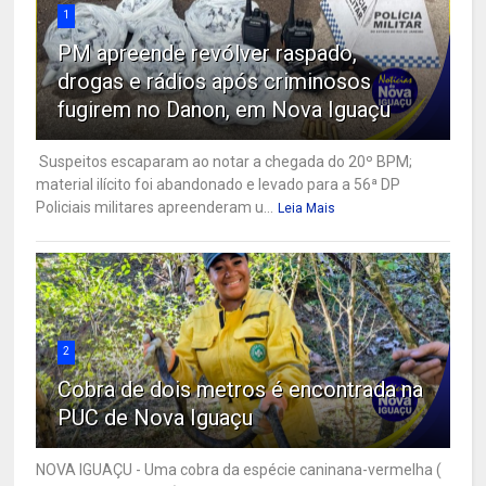
1
PM apreende revólver raspado,
drogas e rádios após criminosos
fugirem no Danon, em Nova Iguaçu
Suspeitos escaparam ao notar a chegada do 20º BPM;
material ilícito foi abandonado e levado para a 56ª DP
Policiais militares apreenderam u...
Leia Mais
2
Cobra de dois metros é encontrada na
PUC de Nova Iguaçu
NOVA IGUAÇU - Uma cobra da espécie caninana-vermelha (