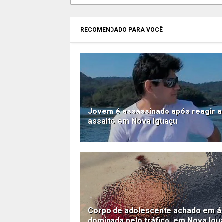
RECOMENDADO PARA VOCÊ
Jovem é assassinado após reagir a
assalto em Nova Iguaçu
Corpo de adolescente achado em á
dominada pelo tráfico, em Nova Igu