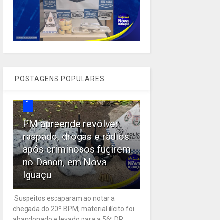
POSTAGENS POPULARES
1
PM apreende revólver
raspado, drogas e rádios
após criminosos fugirem
no Danon, em Nova
Iguaçu
Suspeitos escaparam ao notar a
chegada do 20º BPM; material ilícito foi
abandonado e levado para a 56ª DP