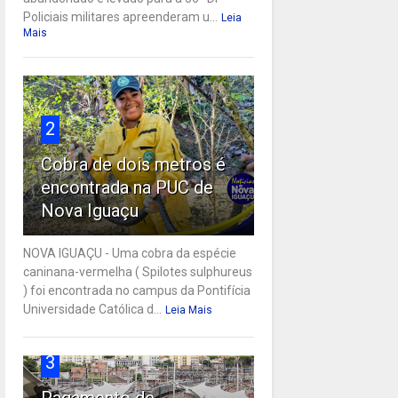
Policiais militares apreenderam u...
Leia
Mais
2
Cobra de dois metros é
encontrada na PUC de
Nova Iguaçu
NOVA IGUAÇU - Uma cobra da espécie
caninana-vermelha ( Spilotes sulphureus
) foi encontrada no campus da Pontifícia
Universidade Católica d...
Leia Mais
3
Pagamento de