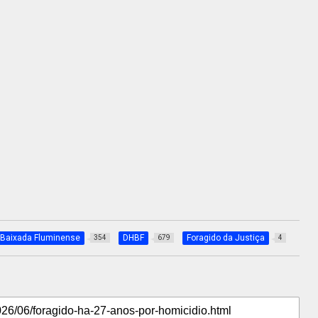
Baixada Fluminense
DHBF
Foragido da Justiça
354
679
4