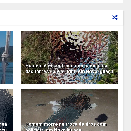
Homem é encontrado morto em uma
das torres da Via Light, em Nova Iguaçu
rea
Homem morre na troca de tiros com
açu
policiais, em Nova Iguaçu