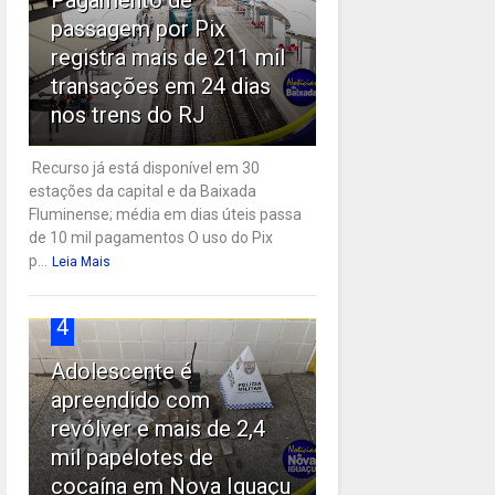
passagem por Pix
registra mais de 211 mil
transações em 24 dias
nos trens do RJ
Recurso já está disponível em 30
estações da capital e da Baixada
Fluminense; média em dias úteis passa
de 10 mil pagamentos O uso do Pix
p...
Leia Mais
4
Adolescente é
apreendido com
revólver e mais de 2,4
mil papelotes de
cocaína em Nova Iguaçu