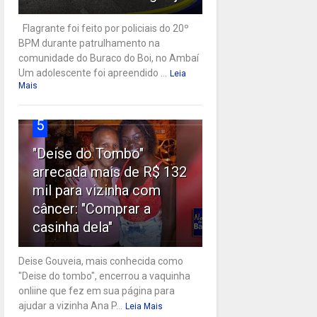
Flagrante foi feito por policiais do 20º
BPM durante patrulhamento na
comunidade do Buraco do Boi, no Ambaí
Um adolescente foi apreendido ...
Leia
Mais
5
"Deise do Tombo"
arrecada mais de R$ 132
mil para vizinha com
câncer: "Comprar a
casinha dela"
Deise Gouveia, mais conhecida como
"Deise do tombo", encerrou a vaquinha
onliine que fez em sua página para
ajudar a vizinha Ana P...
Leia Mais