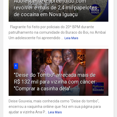
Adolescente é apreendido com
revólver e mais de 2,4 mil papelotes
de cocaína em Nova Iguaçu
Flagrante foi feito por policiais do 20º BPM durante
patrulhamento na comunidade do Buraco do Boi, no Ambaí
Um adolescente foi apreendido ...
Leia Mais
4
"Deise do Tombo" arrecada mais de
R$ 132 mil para vizinha com câncer:
"Comprar a casinha dela"
Deise Gouveia, mais conhecida como "Deise do tombo",
encerrou a vaquinha onliine que fez em sua página para
ajudar a vizinha Ana P...
Leia Mais