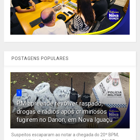
POSTAGENS POPULARES
1
PM apreende revólver raspado,
drogas e rádios após criminosos
fugirem no Danon, em Nova Iguaçu
Suspeitos escaparam ao notar a chegada do 20º BPM;