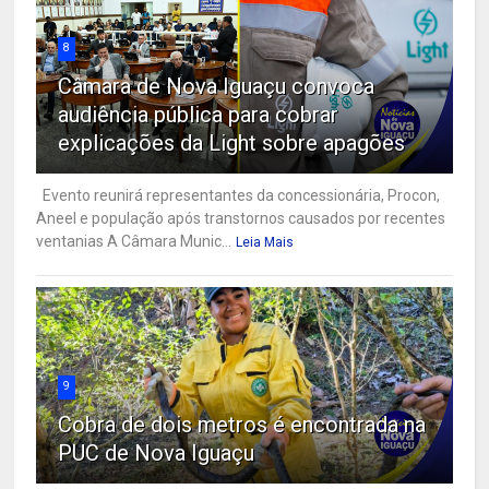
8
Câmara de Nova Iguaçu convoca
audiência pública para cobrar
explicações da Light sobre apagões
Evento reunirá representantes da concessionária, Procon,
Aneel e população após transtornos causados por recentes
ventanias A Câmara Munic...
Leia Mais
9
Cobra de dois metros é encontrada na
PUC de Nova Iguaçu