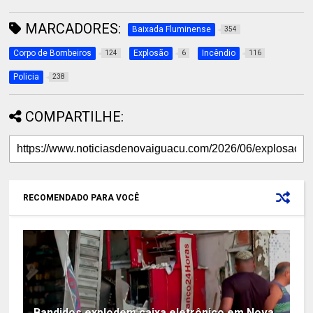
MARCADORES:
Baixada Fluminense
354
Corpo de Bombeiros
Explosão
Incêndio
124
6
116
Policia
238
COMPARTILHE:
RECOMENDADO PARA VOCÊ
Bandidos explodem caixa eletrônico em Nova