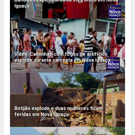
Iguaçu
Vídeo: Caminhão com fogos de artifícios
explode durante carreata em Nova Iguaçu
Botijão explode e duas mulheres ficam
feridas em Nova Iguaçu