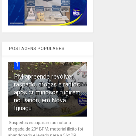
POSTAGENS POPULARES
1
PM apreende revólver
raspado, drogas e rádios
após criminosos fugirem
no Danon, em Nova
Iguaçu
Suspeitos escaparam ao notar a
chegada do 20º BPM; material ilícito foi
abandonado e levado para a 56ª DP