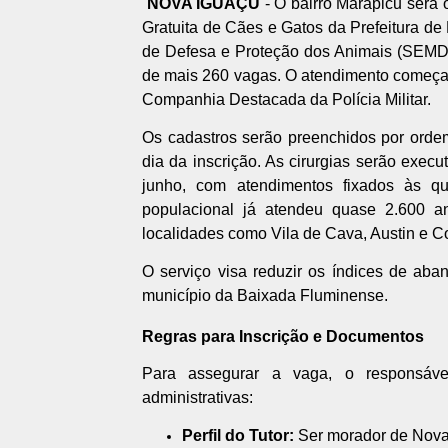
NOVA IGUAÇU
- O bairro Marapicu será
Gratuita de Cães e Gatos da Prefeitura de 
de Defesa e Proteção dos Animais (SEMDE
de mais 260 vagas. O atendimento começará
Companhia Destacada da Polícia Militar.
Os cadastros serão preenchidos por orde
dia da inscrição. As cirurgias serão exec
junho, com atendimentos fixados às qua
populacional já atendeu quase 2.600 
localidades como Vila de Cava, Austin e 
O serviço visa reduzir os índices de aba
município da Baixada Fluminense.
Regras para Inscrição e Documentos
Para assegurar a vaga, o responsáve
administrativas:
Perfil do Tutor:
Ser morador de Nova 