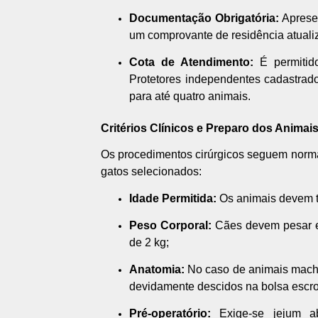
Documentação Obrigatória:
Apresen
um comprovante de residência atuali
Cota de Atendimento:
É permitid
Protetores independentes cadastra
para até quatro animais.
Critérios Clínicos e Preparo dos Animai
Os procedimentos cirúrgicos seguem normas
gatos selecionados:
Idade Permitida:
Os animais devem t
Peso Corporal:
Cães devem pesar en
de 2 kg;
Anatomia:
No caso de animais machos
devidamente descidos na bolsa escro
Pré-operatório:
Exige-se jejum a