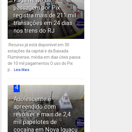
passagem por Pix
registra mais de 211 mil
transações em 24 dias
nos trens do RJ
Recurso já está disponível em 30
estações da capital e da Baixada
Fluminense; média em dias úteis passa
de 10 mil pagamentos O uso do Pix
p...
Leia Mais
4
Adolescente é
apreendido com
revólver e mais de 2,4
mil papelotes de
cocaína em Nova Iguaçu