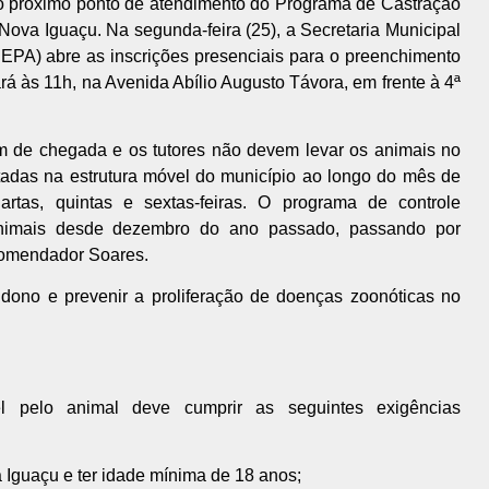
 o próximo ponto de atendimento do Programa de Castração
Nova Iguaçu. Na segunda-feira (25), a Secretaria Municipal
PA) abre as inscrições presenciais para o preenchimento
 às 11h, na Avenida Abílio Augusto Távora, em frente à 4ª
m de chegada e os tutores não devem levar os animais no
utadas na estrutura móvel do município ao longo do mês de
rtas, quintas e sextas-feiras. O programa de controle
animais desde dezembro do ano passado, passando por
Comendador Soares.
ndono e prevenir a proliferação de doenças zoonóticas no
l pelo animal deve cumprir as seguintes exigências
Iguaçu e ter idade mínima de 18 anos;