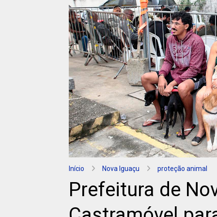
Início
Nova Iguaçu
proteção animal
Prefeitura de No
Castramóvel par