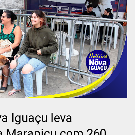
va Iguaçu leva
a Marapicu com 260