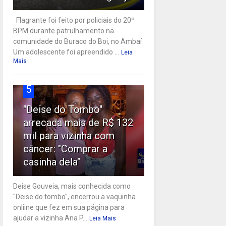
Flagrante foi feito por policiais do 20º
BPM durante patrulhamento na
comunidade do Buraco do Boi, no Ambaí
Um adolescente foi apreendido ...
Leia
Mais
5
"Deise do Tombo"
arrecada mais de R$ 132
mil para vizinha com
câncer: "Comprar a
casinha dela"
Deise Gouveia, mais conhecida como
"Deise do tombo", encerrou a vaquinha
onliine que fez em sua página para
ajudar a vizinha Ana P...
Leia Mais