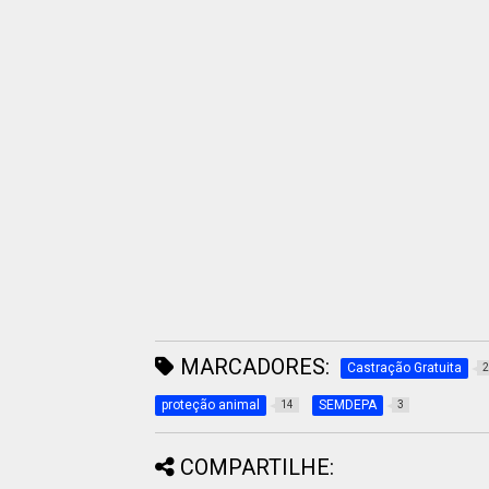
MARCADORES:
Castração Gratuita
2
proteção animal
SEMDEPA
14
3
COMPARTILHE: