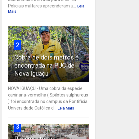
Policiais militares apreenderam u...
Leia
Mais
2
Cobra de dois metros é
encontrada na PUC de
Nova Iguaçu
NOVA IGUAÇU - Uma cobra da espécie
caninana-vermelha ( Spilotes sulphureus
) foi encontrada no campus da Pontifícia
Universidade Católica d...
Leia Mais
3
Pagamento de