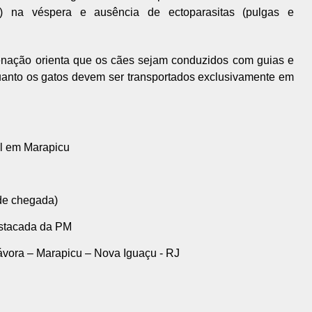
o) na véspera e ausência de ectoparasitas (pulgas e
denação orienta que os cães sejam conduzidos com guias e
nquanto os gatos devem ser transportados exclusivamente em
el em Marapicu
 de chegada)
stacada da PM
ávora – Marapicu – Nova Iguaçu - RJ