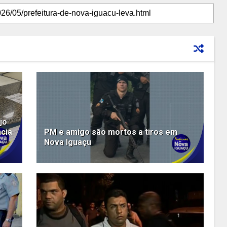
jo
cia
PM e amigo são mortos a tiros em
Nova Iguaçu