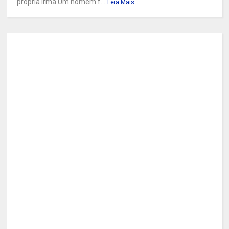
própria irmã Um homem f...
Leia Mais