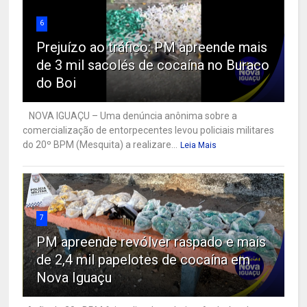
6
Prejuízo ao tráfico: PM apreende mais
de 3 mil sacolés de cocaína no Buraco
do Boi
NOVA IGUAÇU – Uma denúncia anônima sobre a
comercialização de entorpecentes levou policiais militares
do 20º BPM (Mesquita) a realizare...
Leia Mais
7
PM apreende revólver raspado e mais
de 2,4 mil papelotes de cocaína em
Nova Iguaçu