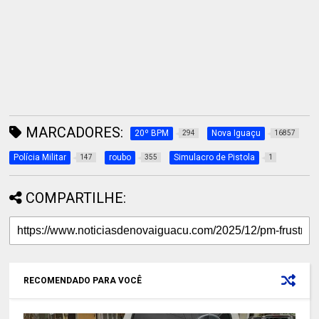
MARCADORES:
20º BPM
Nova Iguaçu
294
16857
Polícia Militar
roubo
Simulacro de Pistola
147
355
1
COMPARTILHE:
RECOMENDADO PARA VOCÊ