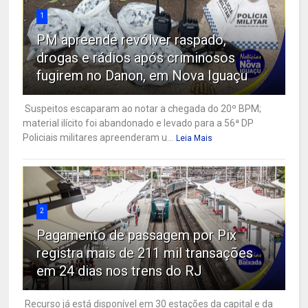
1
PM apreende revólver raspado,
drogas e rádios após criminosos
fugirem no Danon, em Nova Iguaçu
Suspeitos escaparam ao notar a chegada do 20º BPM;
material ilícito foi abandonado e levado para a 56ª DP
Policiais militares apreenderam u...
Leia Mais
2
Pagamento de passagem por Pix
registra mais de 211 mil transações
em 24 dias nos trens do RJ
Recurso já está disponível em 30 estações da capital e da