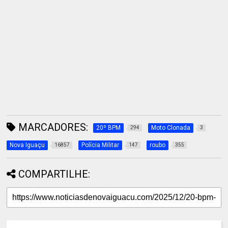
MARCADORES:
20º BPM
Moto Clonada
294
3
Nova Iguaçu
Polícia Militar
roubo
16857
147
355
COMPARTILHE: