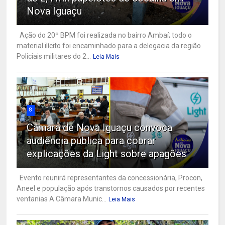
Nova Iguaçu
Ação do 20º BPM foi realizada no bairro Ambaí; todo o
material ilícito foi encaminhado para a delegacia da região
Policiais militares do 2...
Leia Mais
8
Câmara de Nova Iguaçu convoca
audiência pública para cobrar
explicações da Light sobre apagões
Evento reunirá representantes da concessionária, Procon,
Aneel e população após transtornos causados por recentes
ventanias A Câmara Munic...
Leia Mais