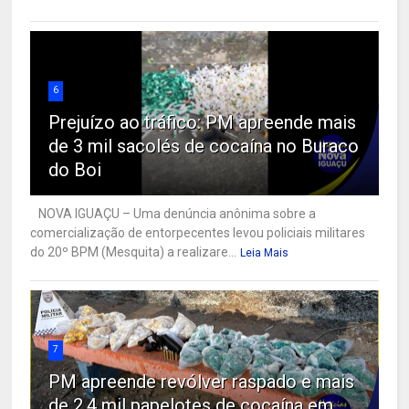
6
Prejuízo ao tráfico: PM apreende mais
de 3 mil sacolés de cocaína no Buraco
do Boi
NOVA IGUAÇU – Uma denúncia anônima sobre a
comercialização de entorpecentes levou policiais militares
do 20º BPM (Mesquita) a realizare...
Leia Mais
7
PM apreende revólver raspado e mais
de 2,4 mil papelotes de cocaína em