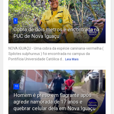
9
Cobra de dois metros é encontrada na
PUC de Nova Iguaçu
NOVA IGUAÇU - Uma cobra da espécie caninana-vermelha (
Spilotes sulphureus ) foi encontrada no campus da
Pontifícia Universidade Católica d...
Leia Mais
10
Homem é preso em flagrante após
agredir namorada de 17 anos e
quebrar celular dela em Nova Iguaçu