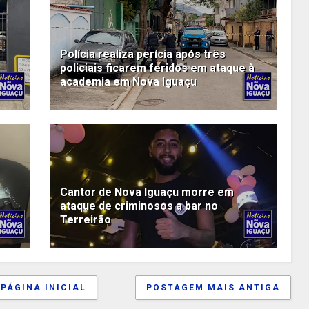
Polícia realiza perícia após três
policiais ficarem feridos em ataque à
academia em Nova Iguaçu
Cantor de Nova Iguaçu morre em
ataque de criminosos a bar no
Terreirão
PÁGINA INICIAL
POSTAGEM MAIS ANTIGA