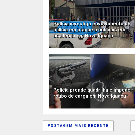
Polícia investiga envolvimento de
milícia em ataque a policiais em
academia em Nova Iguaçu
Polícia prende quadrilha e impede
roubo de carga em Nova Iguaçu
POSTAGEM MAIS RECENTE