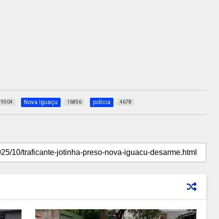
Nova Iguaçu
polícia
9504
16856
4678